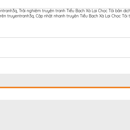
entranh3q
,
Trải nghiệm truyện tranh Tiểu Bạch Xà Lại Chọc Tôi bản dịc
trên truyentranh3q
,
Cập nhật nhanh truyện Tiểu Bạch Xà Lại Chọc Tôi t