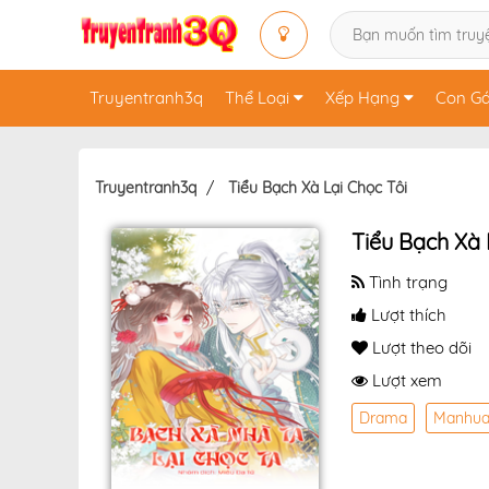
Truyentranh3q
Thể Loại
Xếp Hạng
Con Gá
Truyentranh3q
Tiểu Bạch Xà Lại Chọc Tôi
Tiểu Bạch Xà 
Tình trạng
Lượt thích
Lượt theo dõi
Lượt xem
Drama
Manhu