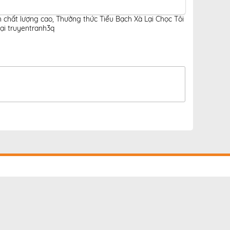
h chất lượng cao
,
Thưởng thức Tiểu Bạch Xà Lại Chọc Tôi
ại truyentranh3q