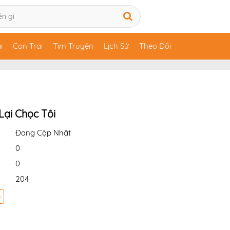
i
Con Trai
Tìm Truyện
Lịch Sử
Theo Dõi
Lại Chọc Tôi
Đang Cập Nhật
0
0
204
a