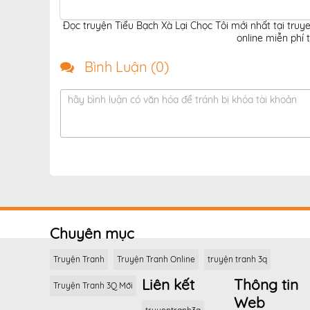
Đọc truyện Tiểu Bạch Xà Lại Chọc Tôi mới nhất tại truy
online miễn phí 
Bình Luận (
0
)
hãy bình luận có văn hóa để tránh bị khóa tài khoản
Chuyên mục
Truyện Tranh
Truyện Tranh Online
truyện tranh 3q
Liên kết
Thông tin
Truyện Tranh 3Q Mới
Web