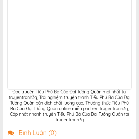
Đọc truyện Tiểu Phú Bà Của Đại Tướng Quân mới nhất tại
truyentranh3q
,
Trải nghiệm truyện tranh Tiểu Phú Bà Của Đại
Tướng Quân bản dịch chất lượng cao
,
Thưởng thức Tiểu Phú
Bà Của Đại Tướng Quân online miễn phí trên truyentranh3q
,
Cập nhật nhanh truyện Tiểu Phú Bà Của Đại Tướng Quân tại
truyentranh3q
Bình Luận (
0
)