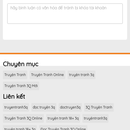
hãy bình luận có văn hóa để tránh bị khóa tài khoản
Chuyên mục
Truyện Tranh
Truyện Tranh Online
truyện tranh 3q
Truyện Tranh 3Q Mới
Liên kết
truyentranh3q
đọc truyện 3q
doctruyen3q
3Q Truyện Tranh
Truyện Tranh 3Q Online
truyện tranh 18+ 3q
truyệntranh3q
truyện tranh 18+ 3q
Đọc Truyện Tranh 3Q Online