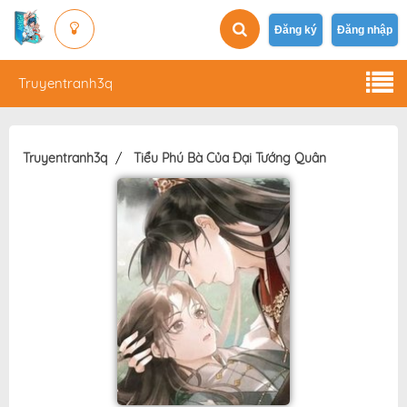
Đăng ký
Đăng nhập
Truyentranh3q
Truyentranh3q
Tiểu Phú Bà Của Đại Tướng Quân