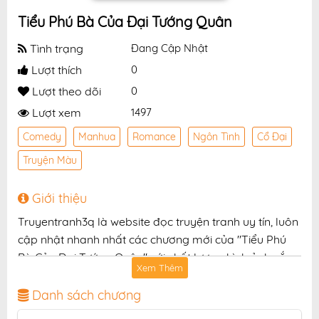
Tiểu Phú Bà Của Đại Tướng Quân
Tình trạng
Đang Cập Nhật
Lượt thích
0
Lượt theo dõi
0
Lượt xem
1497
Comedy
Manhua
Romance
Ngôn Tình
Cổ Đại
Truyện Màu
Giới thiệu
Truyentranh3q là website đọc truyện tranh uy tín, luôn
cập nhật nhanh nhất các chương mới của "Tiểu Phú
Bà Của Đại Tướng Quân" với chất lượng hình ảnh sắc
Xem Thêm
nét, bản dịch chuẩn và giao diện thân thiện, mang đến
trải nghiệm đọc truyện hấp dẫn, tiện lợi, hoàn toàn
Danh sách chương
miễn phí cho độc giả yêu thích truyện tranh online.