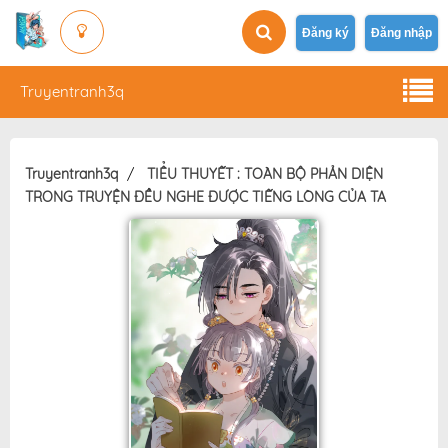
Đăng ký
Đăng nhập
Truyentranh3q
Truyentranh3q
TIỂU THUYẾT : TOÀN BỘ PHẢN DIỆN
TRONG TRUYỆN ĐỀU NGHE ĐƯỢC TIẾNG LÒNG CỦA TA