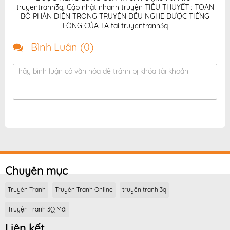
truyentranh3q
,
Cập nhật nhanh truyện TIỂU THUYẾT : TOÀN
BỘ PHẢN DIỆN TRONG TRUYỆN ĐỀU NGHE ĐƯỢC TIẾNG
LÒNG CỦA TA tại truyentranh3q
Bình Luận (
0
)
hãy bình luận có văn hóa để tránh bị khóa tài khoản
Chuyên mục
Truyện Tranh
Truyện Tranh Online
truyện tranh 3q
Truyện Tranh 3Q Mới
Liên kết