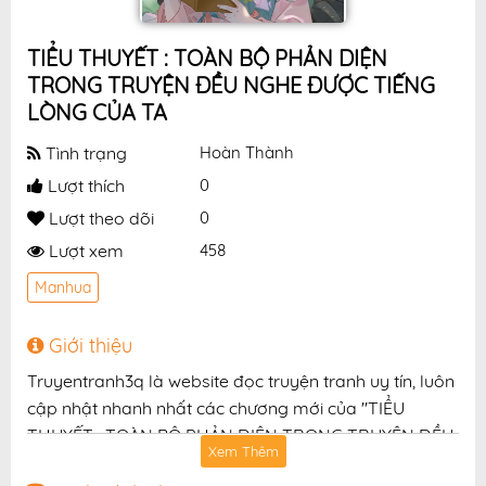
TIỂU THUYẾT : TOÀN BỘ PHẢN DIỆN
TRONG TRUYỆN ĐỀU NGHE ĐƯỢC TIẾNG
LÒNG CỦA TA
Tình trạng
Hoàn Thành
Lượt thích
0
Lượt theo dõi
0
Lượt xem
458
Manhua
Giới thiệu
Truyentranh3q là website đọc truyện tranh uy tín, luôn
cập nhật nhanh nhất các chương mới của "TIỂU
THUYẾT : TOÀN BỘ PHẢN DIỆN TRONG TRUYỆN ĐỀU
Xem Thêm
NGHE ĐƯỢC TIẾNG LÒNG CỦA TA" với chất lượng hình