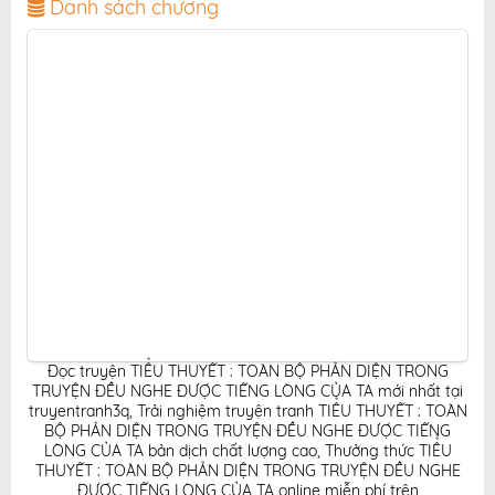
ảnh sắc nét, bản dịch chuẩn và giao diện thân thiện,
Danh sách chương
mang đến trải nghiệm đọc truyện hấp dẫn, tiện lợi,
hoàn toàn miễn phí cho độc giả yêu thích truyện tranh
online.
Đọc truyện TIỂU THUYẾT : TOÀN BỘ PHẢN DIỆN TRONG
TRUYỆN ĐỀU NGHE ĐƯỢC TIẾNG LÒNG CỦA TA mới nhất tại
truyentranh3q
,
Trải nghiệm truyện tranh TIỂU THUYẾT : TOÀN
BỘ PHẢN DIỆN TRONG TRUYỆN ĐỀU NGHE ĐƯỢC TIẾNG
LÒNG CỦA TA bản dịch chất lượng cao
,
Thưởng thức TIỂU
THUYẾT : TOÀN BỘ PHẢN DIỆN TRONG TRUYỆN ĐỀU NGHE
ĐƯỢC TIẾNG LÒNG CỦA TA online miễn phí trên