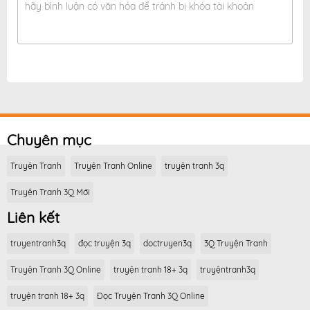
hãy bình luận có văn hóa để tránh bị khóa tài khoản
Chuyên mục
Truyện Tranh
Truyện Tranh Online
truyện tranh 3q
Truyện Tranh 3Q Mới
Liên kết
truyentranh3q
đọc truyện 3q
doctruyen3q
3Q Truyện Tranh
Truyện Tranh 3Q Online
truyện tranh 18+ 3q
truyệntranh3q
truyện tranh 18+ 3q
Đọc Truyện Tranh 3Q Online