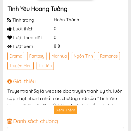
Tình Yêu Hoang Tưởng
Tình trạng
Hoàn Thành
Lượt thích
0
Lượt theo dõi
0
Lượt xem
818
Drama
Fantasy
Manhua
Ngôn Tình
Romance
Truyện Màu
Tu Tiên
Giới thiệu
Truyentranh3q là website đọc truyện tranh uy tín, luôn
cập nhật nhanh nhất các chương mới của "Tình Yêu
Hoang Tưởng" với chất lượng hình ảnh sắc nét, bản
Xem Thêm
dịch chuẩn và giao diện thân thiện, mang đến trải
nghiệm đọc truyện hấp dẫn, tiện lợi, hoàn toàn miễn
Danh sách chương
phí cho độc giả yêu thích truyện tranh online.