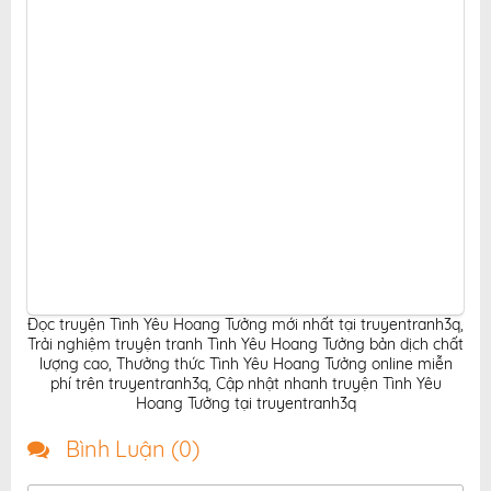
Đọc truyện Tình Yêu Hoang Tưởng mới nhất tại truyentranh3q
,
Trải nghiệm truyện tranh Tình Yêu Hoang Tưởng bản dịch chất
lượng cao
,
Thưởng thức Tình Yêu Hoang Tưởng online miễn
phí trên truyentranh3q
,
Cập nhật nhanh truyện Tình Yêu
Hoang Tưởng tại truyentranh3q
Bình Luận (
0
)