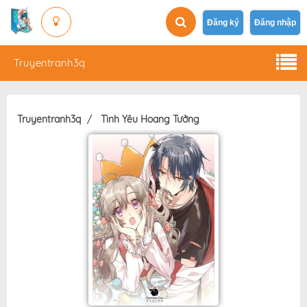
Đăng ký
Đăng nhập
Truyentranh3q
Truyentranh3q
Tình Yêu Hoang Tưởng