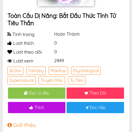
Toàn Cầu Dị Năng: Bắt Đầu Thức Tỉnh Tử
Tiêu Thần
Tình trạng
Hoàn Thành
Lượt thích
0
Lượt theo dõi
0
Lượt xem
2849
Action
Fantasy
Manhua
Psychological
Supernatural
Truyện Màu
Tu Tiên
Đọc từ đầu
Theo Dõi
Thích
Đọc tiếp
Giới thiệu