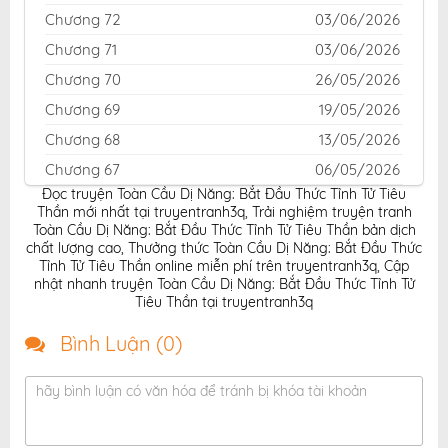
Chương 72
03/06/2026
Chương 71
03/06/2026
Chương 70
26/05/2026
Chương 69
19/05/2026
Chương 68
13/05/2026
Chương 67
06/05/2026
Đọc truyện Toàn Cầu Dị Năng: Bắt Đầu Thức Tỉnh Tử Tiêu
Chương 66
28/04/2026
Thần mới nhất tại truyentranh3q
,
Trải nghiệm truyện tranh
Chương 65
23/04/2026
Toàn Cầu Dị Năng: Bắt Đầu Thức Tỉnh Tử Tiêu Thần bản dịch
chất lượng cao
,
Thưởng thức Toàn Cầu Dị Năng: Bắt Đầu Thức
Chương 64
20/04/2026
Tỉnh Tử Tiêu Thần online miễn phí trên truyentranh3q
,
Cập
nhật nhanh truyện Toàn Cầu Dị Năng: Bắt Đầu Thức Tỉnh Tử
Chương 63
15/04/2026
Tiêu Thần tại truyentranh3q
Chương 62
08/04/2026
Bình Luận (
0
)
Chương 61
31/03/2026
Chương 60
31/03/2026
hãy bình luận có văn hóa để tránh bị khóa tài khoản
Chương 59
25/03/2026
Chương 58
20/03/2026