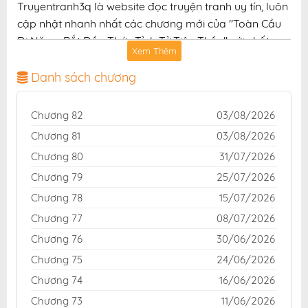
Truyentranh3q là website đọc truyện tranh uy tín, luôn
cập nhật nhanh nhất các chương mới của "Toàn Cầu
Dị Năng: Bắt Đầu Thức Tỉnh Tử Tiêu Thần" với chất
Xem Thêm
lượng hình ảnh sắc nét, bản dịch chuẩn và giao diện
thân thiện, mang đến trải nghiệm đọc truyện hấp dẫn,
Danh sách chương
tiện lợi, hoàn toàn miễn phí cho độc giả yêu thích
truyện tranh online.
Chương 82
03/08/2026
Chương 81
03/08/2026
Chương 80
31/07/2026
Chương 79
25/07/2026
Chương 78
15/07/2026
Chương 77
08/07/2026
Chương 76
30/06/2026
Chương 75
24/06/2026
Chương 74
16/06/2026
Chương 73
11/06/2026