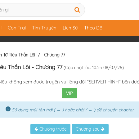
i
Con Trai
Tìm Truyện
Lịch Sử
Theo Dõi
 Tử Tiêu Thần Lôi
Chương 77
iêu Thần Lôi
- Chương 77
(Cập nhật lúc: 10:25 08/07/26)
Nếu không xem được truyện vui lòng đổi "SERVER HÌNH" bên dướ
VIP
Sử dụng mũi tên trái ( ← ) hoặc phải ( → ) để chuyển chapter
Chương trước
Chương sau