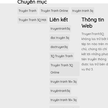
Chuyên mục
Truyện Tranh
Truyện Tranh Online
truyện tranh 3q
Liên kết
Thông tin
Truyện Tranh 3Q Mới
Web
truyentranh3q
TruyenTranh3Q
đọc truyện 3q
không lưu trữ bất 
tệp tin nào trên 
doctruyen3q
chủ, chúng tôi chỉ 
kết tới những phư
3Q Truyện Tranh
tiện truyền thông
được lưu trữ bên d
Truyện Tranh 3Q
vụ thứ 3.
Online
truyện tranh 18+ 3q
truyệntranh3q
truyện tranh 18+ 3q