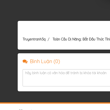
Truyentranh3q
Toàn Cầu Dị Năng: Bắt Đầu Thức Tỉnh
Bình Luận (
0
)
hãy bình luận có văn hóa để tránh bị khóa tài khoản