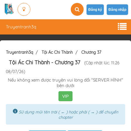
Đăng ký
Đăng nhập
Truyentranh3q
Truyentranh3q
Tội Ác Chi Thành
Chương 37
Tội Ác Chi Thành
- Chương 37
(Cập nhật lúc: 11:26
08/07/26)
Nếu không xem được truyện vui lòng đổi "SERVER HÌNH"
bên dưới
VIP
Sử dụng mũi tên trái ( ← ) hoặc phải ( → ) để chuyển
chapter