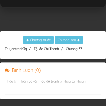
Chương trước
Chương sau
Truyentranh3q
Tội Ác Chi Thành
Chương 37
Bình Luận (
0
)
hãy bình luận có văn hóa để tránh bị khóa tài khoản