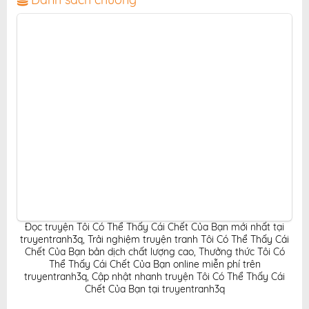
miễn phí cho độc giả yêu thích truyện tranh online.
Đọc truyện Tôi Có Thể Thấy Cái Chết Của Bạn mới nhất tại
truyentranh3q
,
Trải nghiệm truyện tranh Tôi Có Thể Thấy Cái
Chết Của Bạn bản dịch chất lượng cao
,
Thưởng thức Tôi Có
Thể Thấy Cái Chết Của Bạn online miễn phí trên
truyentranh3q
,
Cập nhật nhanh truyện Tôi Có Thể Thấy Cái
Chết Của Bạn tại truyentranh3q