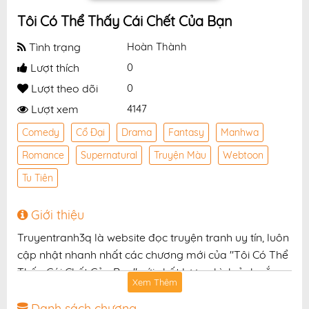
Tôi Có Thể Thấy Cái Chết Của Bạn
Tình trạng
Hoàn Thành
Lượt thích
0
Lượt theo dõi
0
Lượt xem
4147
Comedy
Cổ Đại
Drama
Fantasy
Manhwa
Romance
Supernatural
Truyện Màu
Webtoon
Tu Tiên
Giới thiệu
Truyentranh3q là website đọc truyện tranh uy tín, luôn
cập nhật nhanh nhất các chương mới của "Tôi Có Thể
Thấy Cái Chết Của Bạn" với chất lượng hình ảnh sắc
Xem Thêm
nét, bản dịch chuẩn và giao diện thân thiện, mang đến
trải nghiệm đọc truyện hấp dẫn, tiện lợi, hoàn toàn
Danh sách chương