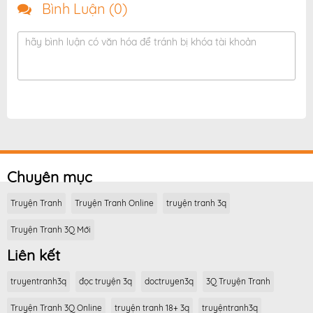
Bình Luận (
0
)
hãy bình luận có văn hóa để tránh bị khóa tài khoản
Chuyên mục
Truyện Tranh
Truyện Tranh Online
truyện tranh 3q
Truyện Tranh 3Q Mới
Liên kết
truyentranh3q
đọc truyện 3q
doctruyen3q
3Q Truyện Tranh
Truyện Tranh 3Q Online
truyện tranh 18+ 3q
truyệntranh3q