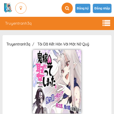
Đăng ký
Đăng nhập
Truyentranh3q
Truyentranh3q
Tôi Đã Kết Hôn Với Một Nữ Quỷ