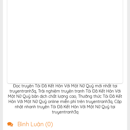
Đọc truyện Tôi Đã Kết Hôn Với Một Nữ Quỷ mới nhất tại
truyentranh3q
,
Trải nghiệm truyện tranh Tôi Đã Kết Hôn Với
Một Nữ Quỷ bản dịch chất lượng cao
,
Thưởng thức Tôi Đã Kết
Hôn Với Một Nữ Quỷ online miễn phí trên truyentranh3q
,
Cập
nhật nhanh truyện Tôi Đã Kết Hôn Với Một Nữ Quỷ tại
truyentranh3q
Bình Luận (
0
)