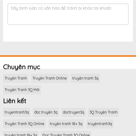
hãy bình luận có văn hóa để tránh bị khóa tài khoản
Chuyên mục
Truyện Tranh
Truyện Tranh Online
truyện tranh 3q
Truyện Tranh 3Q Mới
Liên kết
truyentranh3q
đọc truyện 3q
doctruyen3q
3Q Truyện Tranh
Truyện Tranh 3Q Online
truyện tranh 18+ 3q
truyệntranh3q
truyện tranh 18+ 3q
Đọc Truyện Tranh 3Q Online