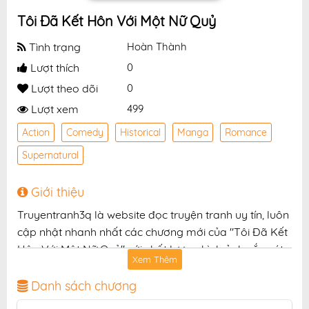
Tôi Đã Kết Hôn Với Một Nữ Quỷ
Tình trạng
Hoàn Thành
Lượt thích
0
Lượt theo dõi
0
Lượt xem
499
Action
Comedy
Historical
Manga
Romance
Supernatural
Giới thiệu
Truyentranh3q là website đọc truyện tranh uy tín, luôn
cập nhật nhanh nhất các chương mới của "Tôi Đã Kết
Hôn Với Một Nữ Quỷ" với chất lượng hình ảnh sắc nét,
Xem Thêm
bản dịch chuẩn và giao diện thân thiện, mang đến trải
nghiệm đọc truyện hấp dẫn, tiện lợi, hoàn toàn miễn
Danh sách chương
phí cho độc giả yêu thích truyện tranh online.