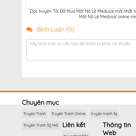
Đọc truyện Tôi Đã Mua Một Nô Lệ Medusa! mới nhất t
Một Nô Lệ Medusa! online miễ
Bình Luận (
0
)
hãy bình luận có văn hóa để tránh bị khóa tài khoản
Chuyên mục
Truyện Tranh
Truyện Tranh Online
truyện tranh 3q
Liên kết
Thông tin
Truyện Tranh 3Q Mới
Web