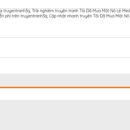
ại truyentranh3q
,
Trải nghiệm truyện tranh Tôi Đã Mua Một Nô Lệ Med
n phí trên truyentranh3q
,
Cập nhật nhanh truyện Tôi Đã Mua Một Nô 