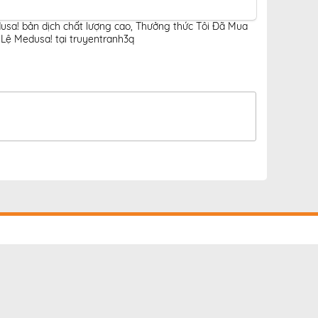
usa! bản dịch chất lượng cao
,
Thưởng thức Tôi Đã Mua
Lệ Medusa! tại truyentranh3q