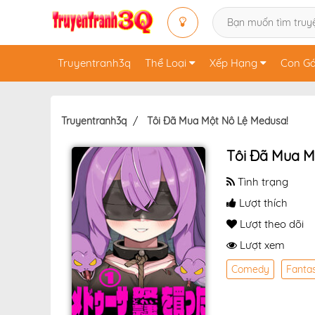
Truyentranh3q
Thể Loại
Xếp Hạng
Con Gá
Truyentranh3q
Tôi Đã Mua Một Nô Lệ Medusa!
Tôi Đã Mua M
Tình trạng
Lượt thích
Lượt theo dõi
Lượt xem
Comedy
Fanta