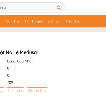
i
Con Trai
Tìm Truyện
Lịch Sử
Theo Dõi
ột Nô Lệ Medusa!
Đang Cập Nhật
0
0
709
sy
Romance
Slice of Life