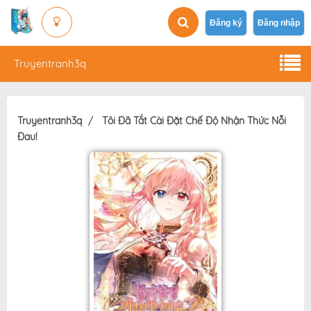
Đăng ký
Đăng nhập
Truyentranh3q
Truyentranh3q
Tôi Đã Tắt Cài Đặt Chế Độ Nhận Thức Nỗi
Đau!