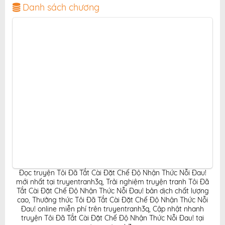
thiện, mang đến trải nghiệm đọc truyện hấp dẫn, tiện
Danh sách chương
lợi, hoàn toàn miễn phí cho độc giả yêu thích truyện
tranh online.
Đọc truyện Tôi Đã Tắt Cài Đặt Chế Độ Nhận Thức Nỗi Đau!
mới nhất tại truyentranh3q
,
Trải nghiệm truyện tranh Tôi Đã
Tắt Cài Đặt Chế Độ Nhận Thức Nỗi Đau! bản dịch chất lượng
cao
,
Thưởng thức Tôi Đã Tắt Cài Đặt Chế Độ Nhận Thức Nỗi
Đau! online miễn phí trên truyentranh3q
,
Cập nhật nhanh
truyện Tôi Đã Tắt Cài Đặt Chế Độ Nhận Thức Nỗi Đau! tại