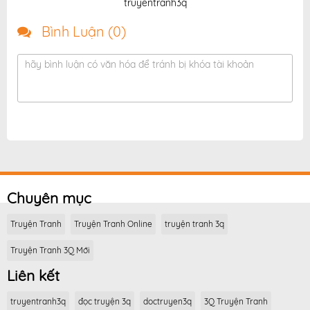
truyentranh3q
Bình Luận (
0
)
hãy bình luận có văn hóa để tránh bị khóa tài khoản
Chuyên mục
Truyện Tranh
Truyện Tranh Online
truyện tranh 3q
Truyện Tranh 3Q Mới
Liên kết
truyentranh3q
đọc truyện 3q
doctruyen3q
3Q Truyện Tranh