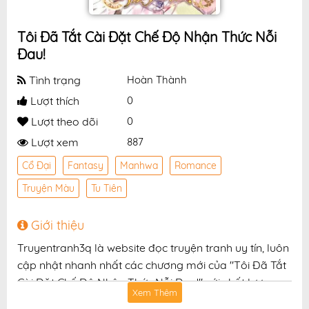
Tôi Đã Tắt Cài Đặt Chế Độ Nhận Thức Nỗi
Đau!
Tình trạng
Hoàn Thành
Lượt thích
0
Lượt theo dõi
0
Lượt xem
887
Cổ Đại
Fantasy
Manhwa
Romance
Truyện Màu
Tu Tiên
Giới thiệu
Truyentranh3q là website đọc truyện tranh uy tín, luôn
cập nhật nhanh nhất các chương mới của "Tôi Đã Tắt
Cài Đặt Chế Độ Nhận Thức Nỗi Đau!" với chất lượng
Xem Thêm
hình ảnh sắc nét, bản dịch chuẩn và giao diện thân