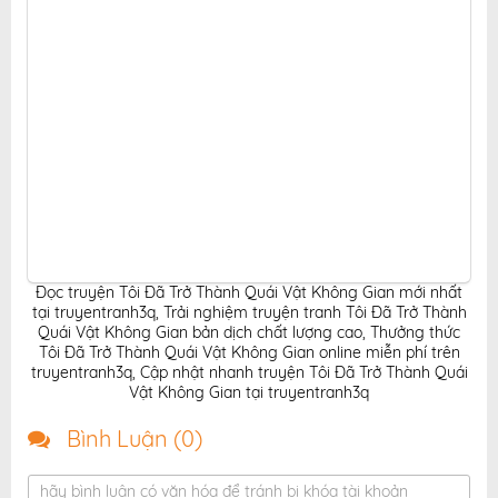
Đọc truyện Tôi Đã Trở Thành Quái Vật Không Gian mới nhất
tại truyentranh3q
,
Trải nghiệm truyện tranh Tôi Đã Trở Thành
Quái Vật Không Gian bản dịch chất lượng cao
,
Thưởng thức
Tôi Đã Trở Thành Quái Vật Không Gian online miễn phí trên
truyentranh3q
,
Cập nhật nhanh truyện Tôi Đã Trở Thành Quái
Vật Không Gian tại truyentranh3q
Bình Luận (
0
)
hãy bình luận có văn hóa để tránh bị khóa tài khoản