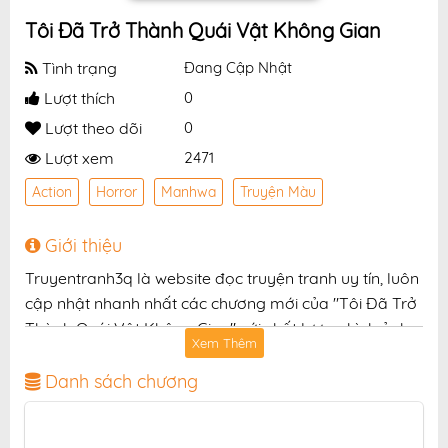
Tôi Đã Trở Thành Quái Vật Không Gian
Tình trạng
Đang Cập Nhật
Lượt thích
0
Lượt theo dõi
0
Lượt xem
2471
Action
Horror
Manhwa
Truyện Màu
Giới thiệu
Truyentranh3q là website đọc truyện tranh uy tín, luôn
cập nhật nhanh nhất các chương mới của "Tôi Đã Trở
Thành Quái Vật Không Gian" với chất lượng hình ảnh
Xem Thêm
sắc nét, bản dịch chuẩn và giao diện thân thiện, mang
đến trải nghiệm đọc truyện hấp dẫn, tiện lợi, hoàn
Danh sách chương
toàn miễn phí cho độc giả yêu thích truyện tranh
online.