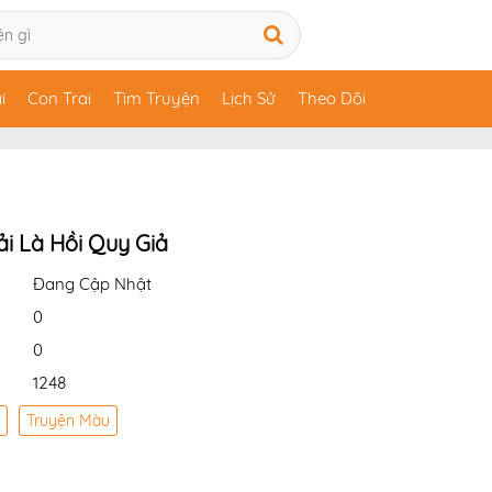
i
Con Trai
Tìm Truyện
Lịch Sử
Theo Dõi
i Là Hồi Quy Giả
Đang Cập Nhật
0
0
1248
Truyện Màu