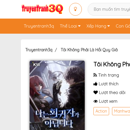
Truyentranh3q
Thể Loại
Xếp Hạng
Con Gá
Truyentranh3q
Tôi Không Phải Là Hồi Quy Giả
Tôi Không Phả
Tình trạng
Lượt thích
Lượt theo dõi
Lượt xem
Action
Manhwa