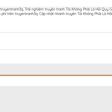
 truyentranh3q
,
Trải nghiệm truyện tranh Tôi Không Phải Là Hồi Quy G
 phí trên truyentranh3q
,
Cập nhật nhanh truyện Tôi Không Phải Là Hồi