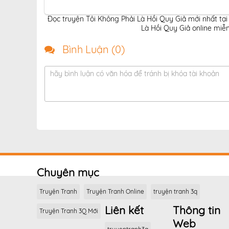
Đọc truyện Tôi Không Phải Là Hồi Quy Giả mới nhất tại
Là Hồi Quy Giả online miễn
Bình Luận (
0
)
hãy bình luận có văn hóa để tránh bị khóa tài khoản
Chuyên mục
Truyện Tranh
Truyện Tranh Online
truyện tranh 3q
Liên kết
Thông tin
Truyện Tranh 3Q Mới
Web