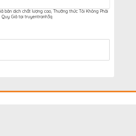
iả bản dịch chất lượng cao
,
Thưởng thức Tôi Không Phải
 Quy Giả tại truyentranh3q