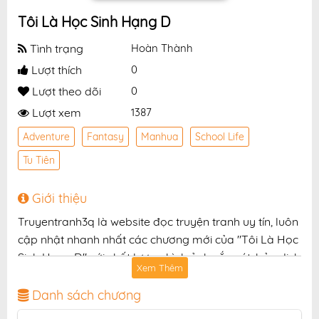
Tôi Là Học Sinh Hạng D
Tình trạng
Hoàn Thành
Lượt thích
0
Lượt theo dõi
0
Lượt xem
1387
Adventure
Fantasy
Manhua
School Life
Tu Tiên
Giới thiệu
Truyentranh3q là website đọc truyện tranh uy tín, luôn
cập nhật nhanh nhất các chương mới của "Tôi Là Học
Sinh Hạng D" với chất lượng hình ảnh sắc nét, bản dịch
Xem Thêm
chuẩn và giao diện thân thiện, mang đến trải nghiệm
đọc truyện hấp dẫn, tiện lợi, hoàn toàn miễn phí cho
Danh sách chương
độc giả yêu thích truyện tranh online.