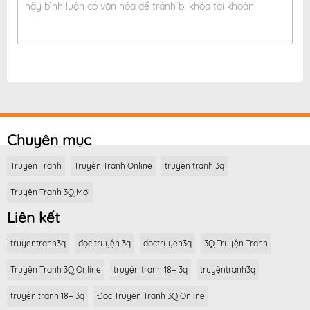
hãy bình luận có văn hóa để tránh bị khóa tài khoản
Chuyên mục
Truyện Tranh
Truyện Tranh Online
truyện tranh 3q
Truyện Tranh 3Q Mới
Liên kết
truyentranh3q
đọc truyện 3q
doctruyen3q
3Q Truyện Tranh
Truyện Tranh 3Q Online
truyện tranh 18+ 3q
truyệntranh3q
truyện tranh 18+ 3q
Đọc Truyện Tranh 3Q Online