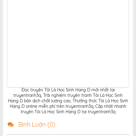
Đọc truyện Tôi Là Học Sinh Hạng D mới nhất tại
truyentranh3q
,
Trải nghiệm truyện tranh Tôi Là Học Sinh
Hạng D bản dịch chất lượng cao
,
Thưởng thức Tôi Là Học Sinh
Hạng D online miễn phí trên truyentranh3q
,
Cập nhật nhanh
truyện Tôi Là Học Sinh Hạng D tại truyentranh3q
Bình Luận (
0
)