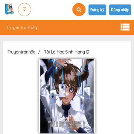
Đăng ký
Đăng nhập
Truyentranh3q
Truyentranh3q
Tôi Là Học Sinh Hạng D