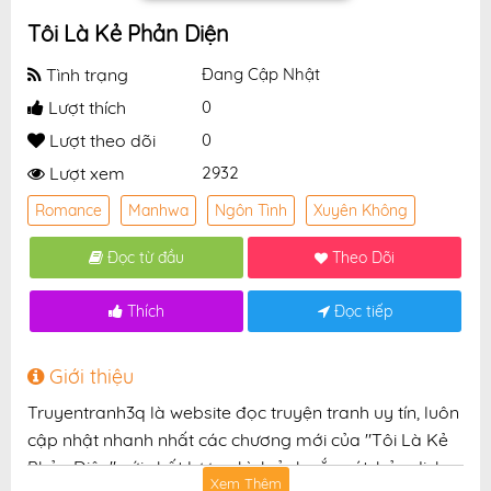
Tôi Là Kẻ Phản Diện
Tình trạng
Đang Cập Nhật
Lượt thích
0
Lượt theo dõi
0
Lượt xem
2932
Romance
Manhwa
Ngôn Tình
Xuyên Không
Đọc từ đầu
Theo Dõi
Thích
Đọc tiếp
Giới thiệu
Truyentranh3q là website đọc truyện tranh uy tín, luôn
cập nhật nhanh nhất các chương mới của "Tôi Là Kẻ
Phản Diện" với chất lượng hình ảnh sắc nét, bản dịch
Xem Thêm