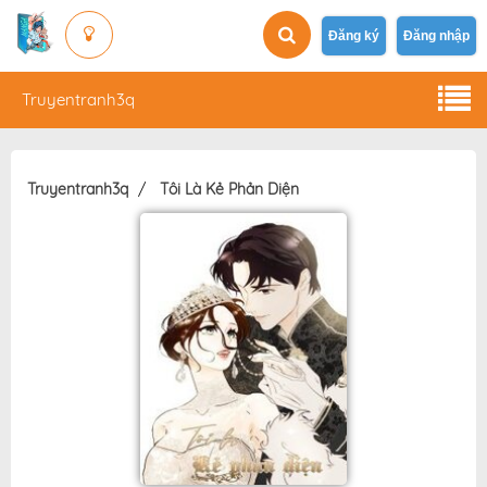
Đăng ký
Đăng nhập
Truyentranh3q
Truyentranh3q
Tôi Là Kẻ Phản Diện