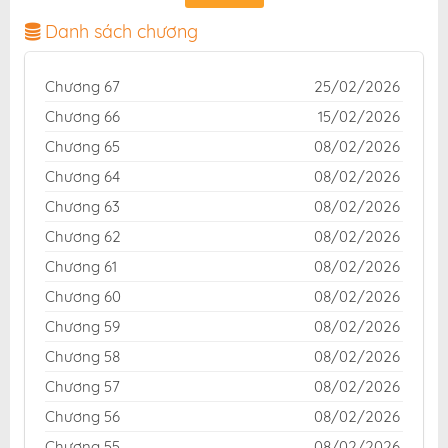
chuẩn và giao diện thân thiện, mang đến trải nghiệm
đọc truyện hấp dẫn, tiện lợi, hoàn toàn miễn phí cho
Danh sách chương
độc giả yêu thích truyện tranh online.
Chương 67
25/02/2026
Chương 66
15/02/2026
Chương 65
08/02/2026
Chương 64
08/02/2026
Chương 63
08/02/2026
Chương 62
08/02/2026
Chương 61
08/02/2026
Chương 60
08/02/2026
Chương 59
08/02/2026
Chương 58
08/02/2026
Chương 57
08/02/2026
Chương 56
08/02/2026
Chương 55
08/02/2026