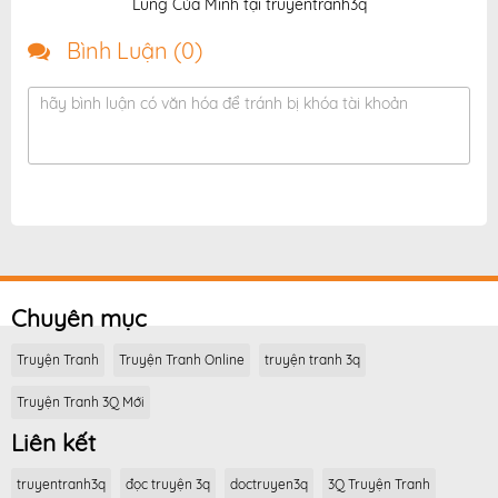
Lùng Của Mình tại truyentranh3q
Bình Luận (
0
)
hãy bình luận có văn hóa để tránh bị khóa tài khoản
Chuyên mục
Truyện Tranh
Truyện Tranh Online
truyện tranh 3q
Truyện Tranh 3Q Mới
Liên kết
truyentranh3q
đọc truyện 3q
doctruyen3q
3Q Truyện Tranh