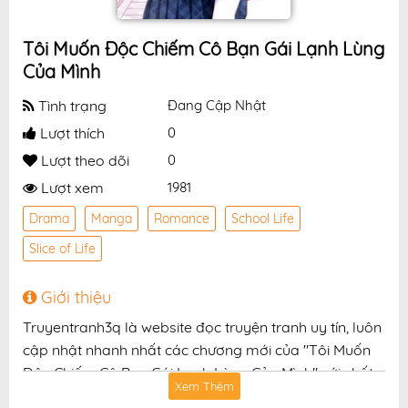
Tôi Muốn Độc Chiếm Cô Bạn Gái Lạnh Lùng
Của Mình
Tình trạng
Đang Cập Nhật
Lượt thích
0
Lượt theo dõi
0
Lượt xem
1981
Drama
Manga
Romance
School Life
Slice of Life
Giới thiệu
Truyentranh3q là website đọc truyện tranh uy tín, luôn
cập nhật nhanh nhất các chương mới của "Tôi Muốn
Độc Chiếm Cô Bạn Gái Lạnh Lùng Của Mình" với chất
Xem Thêm
lượng hình ảnh sắc nét, bản dịch chuẩn và giao diện