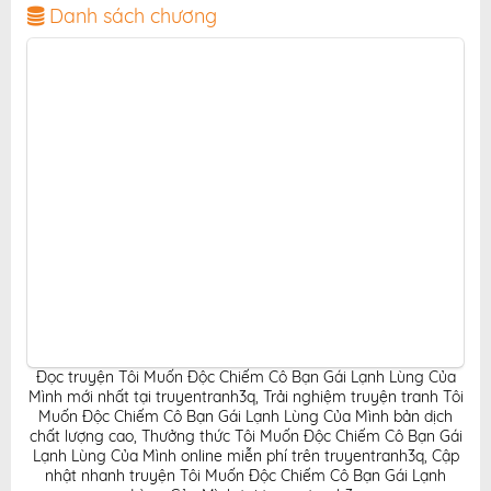
thân thiện, mang đến trải nghiệm đọc truyện hấp dẫn,
Danh sách chương
tiện lợi, hoàn toàn miễn phí cho độc giả yêu thích
truyện tranh online.
Đọc truyện Tôi Muốn Độc Chiếm Cô Bạn Gái Lạnh Lùng Của
Mình mới nhất tại truyentranh3q
,
Trải nghiệm truyện tranh Tôi
Muốn Độc Chiếm Cô Bạn Gái Lạnh Lùng Của Mình bản dịch
chất lượng cao
,
Thưởng thức Tôi Muốn Độc Chiếm Cô Bạn Gái
Lạnh Lùng Của Mình online miễn phí trên truyentranh3q
,
Cập
nhật nhanh truyện Tôi Muốn Độc Chiếm Cô Bạn Gái Lạnh