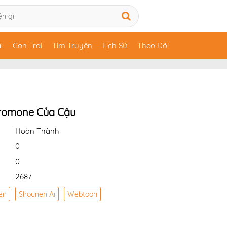
i
Con Trai
Tìm Truyện
Lịch Sử
Theo Dõi
eromone Của Cậu
Hoàn Thành
0
0
2687
en
Shounen Ai
Webtoon