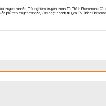
tại truyentranh3q
,
Trải nghiệm truyện tranh Tôi Thích Pheromone Của
ễn phí trên truyentranh3q
,
Cập nhật nhanh truyện Tôi Thích Pheromo