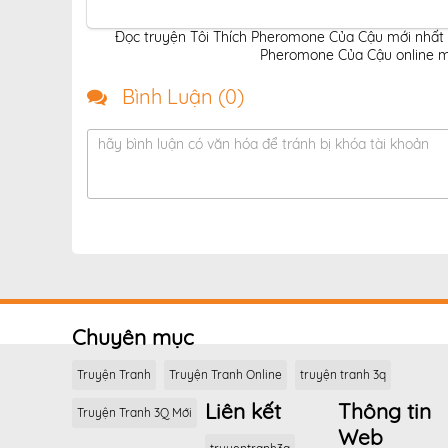
Đọc truyện Tôi Thích Pheromone Của Cậu mới nhất 
Pheromone Của Cậu online mi
Bình Luận (
0
)
hãy bình luận có văn hóa để tránh bị khóa tài khoản
Chuyên mục
Truyện Tranh
Truyện Tranh Online
truyện tranh 3q
Liên kết
Thông tin
Truyện Tranh 3Q Mới
Web