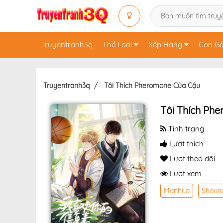
Truyentranh3q
Thể Loại
Xếp Hạng
Con Gá
Truyentranh3q
Tôi Thích Pheromone Của Cậu
Tôi Thích Ph
Tình trạng
Lượt thích
Lượt theo dõi
Lượt xem
Manhua
Shoun