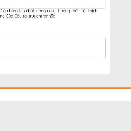
 Cậu bản dịch chất lượng cao
,
Thưởng thức Tôi Thích
ne Của Cậu tại truyentranh3q