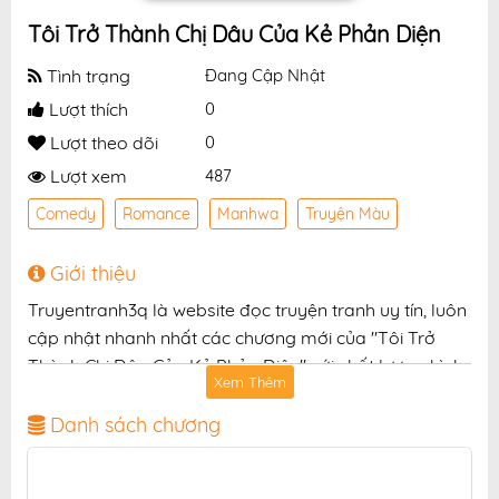
Tôi Trở Thành Chị Dâu Của Kẻ Phản Diện
Tình trạng
Đang Cập Nhật
Lượt thích
0
Lượt theo dõi
0
Lượt xem
487
Comedy
Romance
Manhwa
Truyện Màu
Giới thiệu
Truyentranh3q là website đọc truyện tranh uy tín, luôn
cập nhật nhanh nhất các chương mới của "Tôi Trở
Thành Chị Dâu Của Kẻ Phản Diện" với chất lượng hình
Xem Thêm
ảnh sắc nét, bản dịch chuẩn và giao diện thân thiện,
mang đến trải nghiệm đọc truyện hấp dẫn, tiện lợi,
Danh sách chương
hoàn toàn miễn phí cho độc giả yêu thích truyện tranh
online.