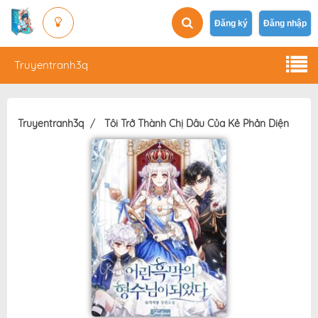
Đăng ký
Đăng nhập
Truyentranh3q
Truyentranh3q
Tôi Trở Thành Chị Dâu Của Kẻ Phản Diện