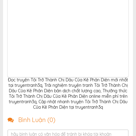
Đọc truyện Tôi Trở Thành Chị Dâu Của Kẻ Phản Diện mới nhất
tại truyentranh3q
,
Trải nghiệm truyện tranh Tôi Trở Thành Chị
Dâu Của Kẻ Phản Diện bản dịch chất lượng cao
,
Thưởng thức
Tôi Trở Thành Chị Dâu Của Kẻ Phản Diện online miễn phí trên
truyentranh3q
,
Cập nhật nhanh truyện Tôi Trở Thành Chị Dâu
Của Kẻ Phản Diện tại truyentranh3q
Bình Luận (
0
)
hãy bình luận có văn hóa để tránh bị khóa tài khoản