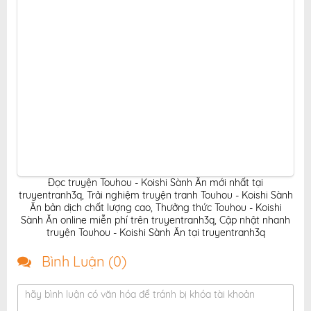
Đọc truyện Touhou - Koishi Sành Ăn mới nhất tại
truyentranh3q
,
Trải nghiệm truyện tranh Touhou - Koishi Sành
Ăn bản dịch chất lượng cao
,
Thưởng thức Touhou - Koishi
Sành Ăn online miễn phí trên truyentranh3q
,
Cập nhật nhanh
truyện Touhou - Koishi Sành Ăn tại truyentranh3q
Bình Luận (
0
)
hãy bình luận có văn hóa để tránh bị khóa tài khoản