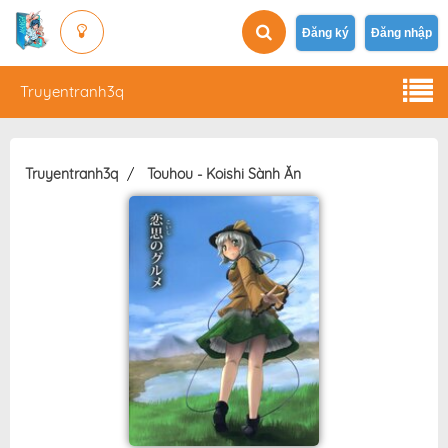
Đăng ký
Đăng nhập
Truyentranh3q
Truyentranh3q
Touhou - Koishi Sành Ăn