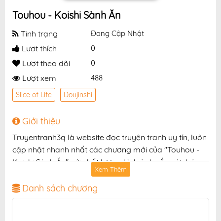
Touhou - Koishi Sành Ăn
Tình trạng
Đang Cập Nhật
Lượt thích
0
Lượt theo dõi
0
Lượt xem
488
Slice of Life
Doujinshi
Giới thiệu
Truyentranh3q là website đọc truyện tranh uy tín, luôn
cập nhật nhanh nhất các chương mới của "Touhou -
Koishi Sành Ăn" với chất lượng hình ảnh sắc nét, bản
Xem Thêm
dịch chuẩn và giao diện thân thiện, mang đến trải
nghiệm đọc truyện hấp dẫn, tiện lợi, hoàn toàn miễn
Danh sách chương
phí cho độc giả yêu thích truyện tranh online.