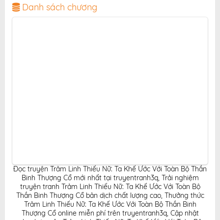
giao diện thân thiện, mang đến trải nghiệm đọc truyện
Danh sách chương
hấp dẫn, tiện lợi, hoàn toàn miễn phí cho độc giả yêu
thích truyện tranh online.
Đọc truyện Trảm Linh Thiếu Nữ: Ta Khế Ước Với Toàn Bộ Thần
Binh Thượng Cổ mới nhất tại truyentranh3q
,
Trải nghiệm
truyện tranh Trảm Linh Thiếu Nữ: Ta Khế Ước Với Toàn Bộ
Thần Binh Thượng Cổ bản dịch chất lượng cao
,
Thưởng thức
Trảm Linh Thiếu Nữ: Ta Khế Ước Với Toàn Bộ Thần Binh
Thượng Cổ online miễn phí trên truyentranh3q
,
Cập nhật