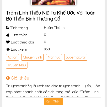
Trảm Linh Thiếu Nữ: Ta Khế Ước Với Toàn
Bộ Thần Binh Thượng Cổ
Tình trạng
Hoàn Thành
Lượt thích
0
Lượt theo dõi
0
Lượt xem
930
Action
Chuyển Sinh
Manhua
Supernatural
Truyện Màu
Giới thiệu
Truyentranh3q là website đọc truyện tranh uy tín, luôn
cập nhật nhanh nhất các chương mới của "Trảm Linh
Thiếu Nữ: Ta Khế Ước Với Toàn Bộ Thần Binh Thượng
Xem Thêm
Cổ" với chất lượng hình ảnh sắc nét, bản dịch chuẩn và