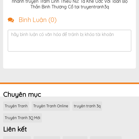
nhanh truyện Trảm Linh Thiếu Nữ: Ta Khế Ước Với Toàn Bộ
Thần Binh Thượng Cổ tại truyentranh3q
Bình Luận (
0
)
hãy bình luận có văn hóa để tránh bị khóa tài khoản
Chuyên mục
Truyện Tranh
Truyện Tranh Online
truyện tranh 3q
Truyện Tranh 3Q Mới
Liên kết