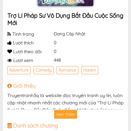
Trợ Lí Pháp Sư Vô Dụng Bắt Đầu Cuộc Sống
Mới
Tình trạng
Đang Cập Nhật
Lượt thích
0
Lượt theo dõi
0
Lượt xem
448
Adventure
Comedy
Romance
Harem
Giới thiệu
Truyentranh3q là website đọc truyện tranh uy tín, luôn
cập nhật nhanh nhất các chương mới của "Trợ Lí Pháp
Sư Vô Dụng Bắt Đầu Cuộc Sống Mới" với chất lượng
Xem Thêm
hình ảnh sắc nét, bản dịch chuẩn và giao diện thân
thiện, mang đến trải nghiệm đọc truyện hấp dẫn, tiện
Danh sách chương