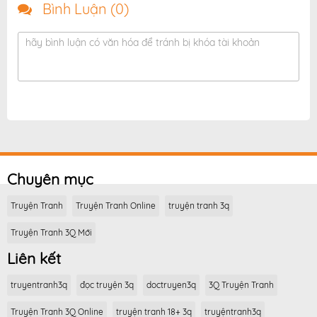
Bình Luận (
0
)
hãy bình luận có văn hóa để tránh bị khóa tài khoản
Chuyên mục
Truyện Tranh
Truyện Tranh Online
truyện tranh 3q
Truyện Tranh 3Q Mới
Liên kết
truyentranh3q
đọc truyện 3q
doctruyen3q
3Q Truyện Tranh
Truyện Tranh 3Q Online
truyện tranh 18+ 3q
truyệntranh3q