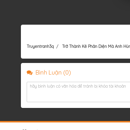
Truyentranh3q
Trở Thành Kẻ Phản Diện Mà Anh H
Bình Luận (
0
)
hãy bình luận có văn hóa để tránh bị khóa tài khoản