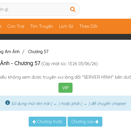
i
Con Trai
Tìm Truyện
Lịch Sử
Theo Dõi
ùng Ám Ảnh
Chương 57
 Ảnh
- Chương 57
(Cập nhật lúc: 13:26 03/06/26)
Nếu không xem được truyện vui lòng đổi "SERVER HÌNH" bên dướ
VIP
Sử dụng mũi tên trái ( ← ) hoặc phải ( → ) để chuyển chapter
Chương trước
Chương sau