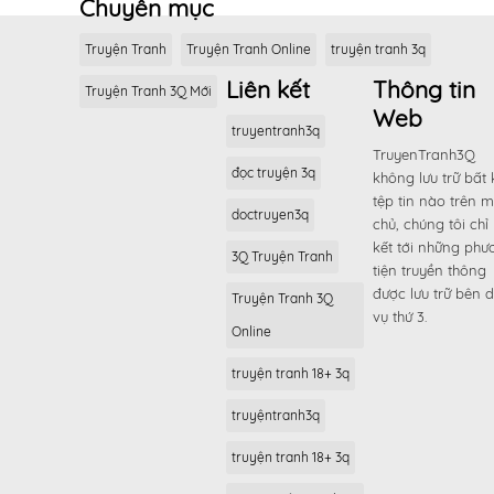
Chuyên mục
Truyện Tranh
Truyện Tranh Online
truyện tranh 3q
Liên kết
Thông tin
Truyện Tranh 3Q Mới
Web
truyentranh3q
TruyenTranh3Q
đọc truyện 3q
không lưu trữ bất 
tệp tin nào trên 
doctruyen3q
chủ, chúng tôi chỉ 
kết tới những phư
3Q Truyện Tranh
tiện truyền thông
được lưu trữ bên d
Truyện Tranh 3Q
vụ thứ 3.
Online
truyện tranh 18+ 3q
truyệntranh3q
truyện tranh 18+ 3q