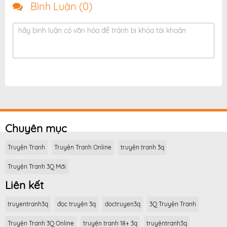
Bình Luận (
0
)
hãy bình luận có văn hóa để tránh bị khóa tài khoản
Chuyên mục
Truyện Tranh
Truyện Tranh Online
truyện tranh 3q
Truyện Tranh 3Q Mới
Liên kết
truyentranh3q
đọc truyện 3q
doctruyen3q
3Q Truyện Tranh
Truyện Tranh 3Q Online
truyện tranh 18+ 3q
truyệntranh3q