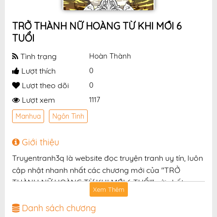
TRỞ THÀNH NỮ HOÀNG TỪ KHI MỚI 6
TUỔI
Tình trạng
Hoàn Thành
Lượt thích
0
Lượt theo dõi
0
Lượt xem
1117
Manhua
Ngôn Tình
Giới thiệu
Truyentranh3q là website đọc truyện tranh uy tín, luôn
cập nhật nhanh nhất các chương mới của "TRỞ
THÀNH NỮ HOÀNG TỪ KHI MỚI 6 TUỔI" với chất
Xem Thêm
lượng hình ảnh sắc nét, bản dịch chuẩn và giao diện
thân thiện, mang đến trải nghiệm đọc truyện hấp dẫn,
Danh sách chương