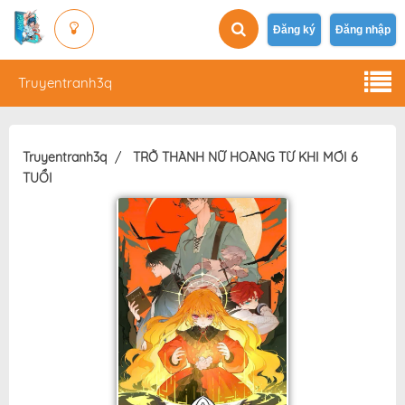
Đăng ký
Đăng nhập
Truyentranh3q
Truyentranh3q
TRỞ THÀNH NỮ HOÀNG TỪ KHI MỚI 6
TUỔI