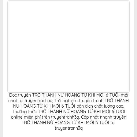
tiện lợi, hoàn toàn miễn phí cho độc giả yêu thích
truyện tranh online.
Đọc truyện TRỞ THÀNH NỮ HOÀNG TỪ KHI MỚI 6 TUỔI mới
nhất tại truyentranh3q
,
Trải nghiệm truyện tranh TRỞ THÀNH
NỮ HOÀNG TỪ KHI MỚI 6 TUỔI bản dịch chất lượng cao
,
Thưởng thức TRỞ THÀNH NỮ HOÀNG TỪ KHI MỚI 6 TUỔI
online miễn phí trên truyentranh3q
,
Cập nhật nhanh truyện
TRỞ THÀNH NỮ HOÀNG TỪ KHI MỚI 6 TUỔI tại
truyentranh3q