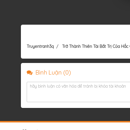
Truyentranh3q
Trở Thành Thiên Tài Bất Trị Của Hắc 
Bình Luận (
0
)
hãy bình luận có văn hóa để tránh bị khóa tài khoản