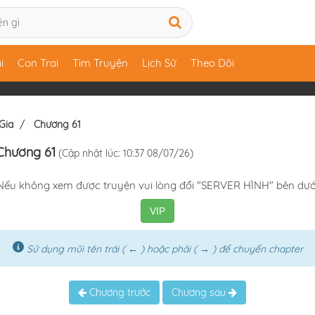
i
Con Trai
Tìm Truyện
Lịch Sử
Theo Dõi
Gia
Chương 61
Chương 61
(Cập nhật lúc: 10:37 08/07/26)
Nếu không xem được truyện vui lòng đổi "SERVER HÌNH" bên dướ
VIP
Sử dụng mũi tên trái ( ← ) hoặc phải ( → ) để chuyển chapter
Chương trước
Chương sau