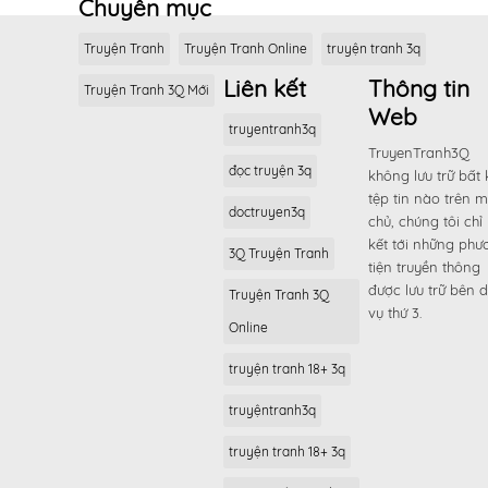
Chuyên mục
Truyện Tranh
Truyện Tranh Online
truyện tranh 3q
Liên kết
Thông tin
Truyện Tranh 3Q Mới
Web
truyentranh3q
TruyenTranh3Q
đọc truyện 3q
không lưu trữ bất 
tệp tin nào trên 
doctruyen3q
chủ, chúng tôi chỉ 
kết tới những phư
3Q Truyện Tranh
tiện truyền thông
được lưu trữ bên d
Truyện Tranh 3Q
vụ thứ 3.
Online
truyện tranh 18+ 3q
truyệntranh3q
truyện tranh 18+ 3q