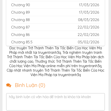
Chương 90
17/03/2026
Chương 89
17/03/2026
Chương 88
08/03/2026
Chương 87
22/02/2026
Chương 86
22/02/2026
Chương 85.5
05/02/2026
Đọc truyện Trở Thành Thiên Tài Tốc Biến Của Học Viện Ma
Chương 85.1
05/02/2026
Pháp mới nhất tại truyentranh3q
,
Trải nghiệm truyện tranh
Chương 85
05/02/2026
Trở Thành Thiên Tài Tốc Biến Của Học Viện Ma Pháp bản dịch
chất lượng cao
,
Thưởng thức Trở Thành Thiên Tài Tốc Biến
Chương 84
05/02/2026
Của Học Viện Ma Pháp online miễn phí trên truyentranh3q
,
Cập nhật nhanh truyện Trở Thành Thiên Tài Tốc Biến Của Học
Chương 83
05/02/2026
Viện Ma Pháp tại truyentranh3q
Chương 82
05/02/2026
Bình Luận (
0
)
Chương 81
05/02/2026
Chương 80
05/02/2026
hãy bình luận có văn hóa để tránh bị khóa tài khoản
Chương 79
05/02/2026
Chương 78
05/02/2026