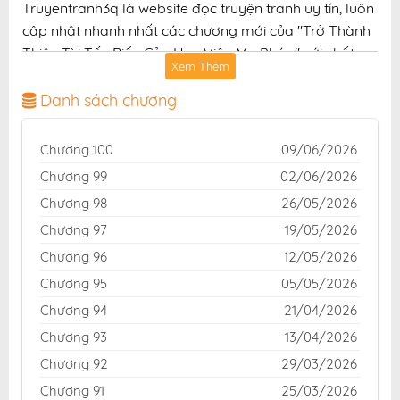
Truyentranh3q là website đọc truyện tranh uy tín, luôn
cập nhật nhanh nhất các chương mới của "Trở Thành
Thiên Tài Tốc Biến Của Học Viện Ma Pháp" với chất
Xem Thêm
lượng hình ảnh sắc nét, bản dịch chuẩn và giao diện
thân thiện, mang đến trải nghiệm đọc truyện hấp dẫn,
Danh sách chương
tiện lợi, hoàn toàn miễn phí cho độc giả yêu thích
truyện tranh online.
Chương 100
09/06/2026
Chương 99
02/06/2026
Chương 98
26/05/2026
Chương 97
19/05/2026
Chương 96
12/05/2026
Chương 95
05/05/2026
Chương 94
21/04/2026
Chương 93
13/04/2026
Chương 92
29/03/2026
Chương 91
25/03/2026