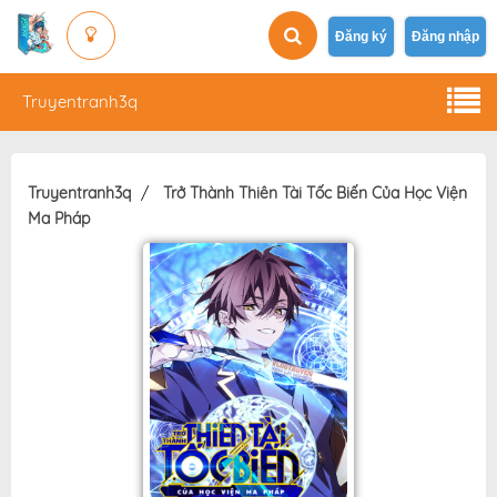
Đăng ký
Đăng nhập
Truyentranh3q
Truyentranh3q
Trở Thành Thiên Tài Tốc Biến Của Học Viện
Ma Pháp