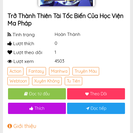
Trở Thành Thiên Tài Tốc Biến Của Học Viện
Ma Pháp
Tình trạng
Hoàn Thành
Lượt thích
0
Lượt theo dõi
1
Lượt xem
4503
Action
Fantasy
Manhwa
Truyện Màu
Webtoon
Xuyên Không
Tu Tiên
Đọc từ đầu
Theo Dõi
Thích
Đọc tiếp
Giới thiệu