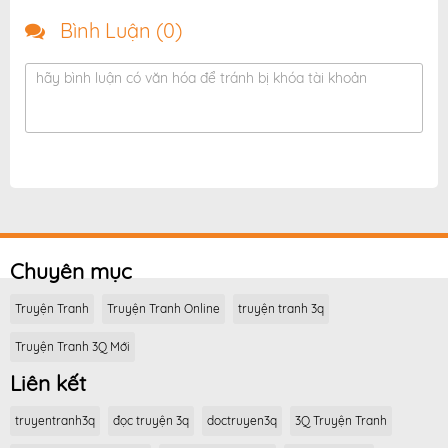
Bình Luận (
0
)
hãy bình luận có văn hóa để tránh bị khóa tài khoản
Chuyên mục
Truyện Tranh
Truyện Tranh Online
truyện tranh 3q
Truyện Tranh 3Q Mới
Liên kết
truyentranh3q
đọc truyện 3q
doctruyen3q
3Q Truyện Tranh