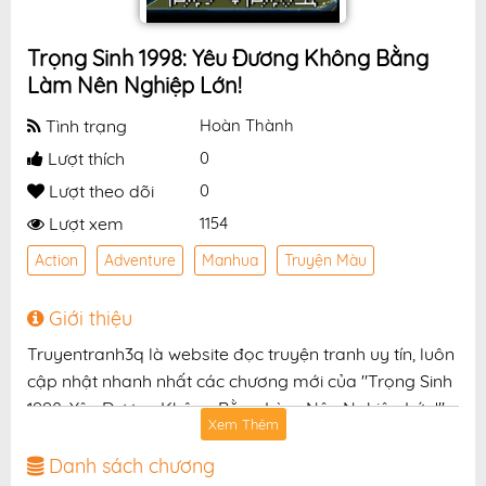
Trọng Sinh 1998: Yêu Đương Không Bằng
Làm Nên Nghiệp Lớn!
Tình trạng
Hoàn Thành
Lượt thích
0
Lượt theo dõi
0
Lượt xem
1154
Action
Adventure
Manhua
Truyện Màu
Giới thiệu
Truyentranh3q là website đọc truyện tranh uy tín, luôn
cập nhật nhanh nhất các chương mới của "Trọng Sinh
1998: Yêu Đương Không Bằng Làm Nên Nghiệp Lớn!"
Xem Thêm
với chất lượng hình ảnh sắc nét, bản dịch chuẩn và
giao diện thân thiện, mang đến trải nghiệm đọc truyện
Danh sách chương