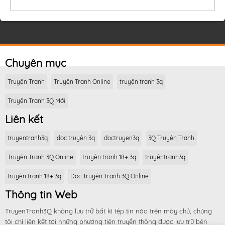
Chuyên mục
Truyện Tranh
Truyện Tranh Online
truyện tranh 3q
Truyện Tranh 3Q Mới
Liên kết
truyentranh3q
đọc truyện 3q
doctruyen3q
3Q Truyện Tranh
Truyện Tranh 3Q Online
truyện tranh 18+ 3q
truyệntranh3q
truyện tranh 18+ 3q
Đọc Truyện Tranh 3Q Online
Thông tin Web
TruyenTranh3Q không lưu trữ bất kì tệp tin nào trên máy chủ, chúng
tôi chỉ liên kết tới những phương tiện truyền thông được lưu trữ bên