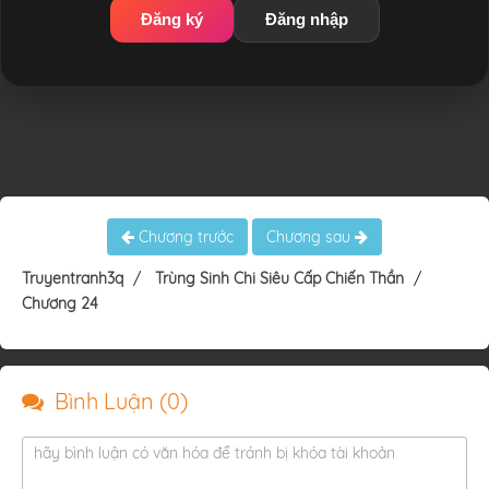
Đăng ký
Đăng nhập
Chương trước
Chương sau
Truyentranh3q
Trùng Sinh Chi Siêu Cấp Chiến Thần
Chương 24
Bình Luận (
0
)
hãy bình luận có văn hóa để tránh bị khóa tài khoản