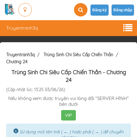
Đăng ký
Đăng nhập
Truyentranh3q
Truyentranh3q
Trùng Sinh Chi Siêu Cấp Chiến Thần
Chương 24
Trùng Sinh Chi Siêu Cấp Chiến Thần
- Chương
24
(Cập nhật lúc: 13:25 03/06/26)
Nếu không xem được truyện vui lòng đổi "SERVER HÌNH"
bên dưới
VIP
Sử dụng mũi tên trái ( ← ) hoặc phải ( → ) để chuyển