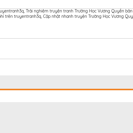
ruyentranh3q
,
Trải nghiệm truyện tranh Trường Học Vương Quyền bản 
hí trên truyentranh3q
,
Cập nhật nhanh truyện Trường Học Vương Quyề