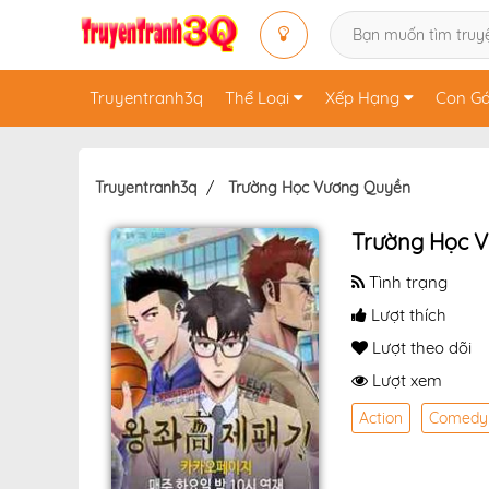
Truyentranh3q
Thể Loại
Xếp Hạng
Con Gá
Truyentranh3q
Trường Học Vương Quyền
Trường Học 
Tình trạng
Lượt thích
Lượt theo dõi
Lượt xem
Action
Comedy