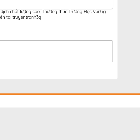
dịch chất lượng cao
,
Thưởng thức Trường Học Vương
n tại truyentranh3q