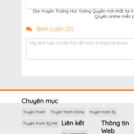
Đọc truyện Trường Học Vương Quyền mới nhất tại t
Quyền online miễn p
Bình Luận (
0
)
hãy bình luận có văn hóa để tránh bị khóa tài khoản
Chuyên mục
Truyện Tranh
Truyện Tranh Online
truyện tranh 3q
Liên kết
Thông tin
Truyện Tranh 3Q Mới
Web