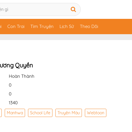
i
Con Trai
Tìm Truyện
Lịch Sử
Theo Dõi
Vương Quyền
Hoàn Thành
0
0
1340
Manhwa
School Life
Truyện Màu
Webtoon