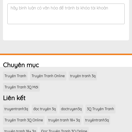
hãy bình luận có văn hóa để tránh bị khóa tài khoản
Chuyên mục
Truyện Tranh
Truyện Tranh Online
truyện tranh 3q
Truyện Tranh 3Q Mới
Liên kết
truyentranh3q
đọc truyện 3q
doctruyen3q
3Q Truyện Tranh
Truyện Tranh 3Q Online
truyện tranh 18+ 3q
truyệntranh3q
truyện tranh 18+ 3q
Đọc Truyện Tranh 3Q Online