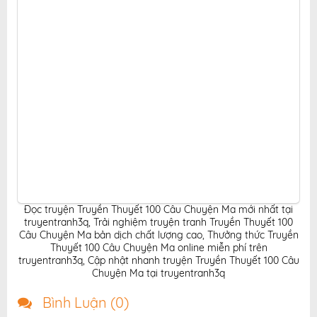
online.
Đọc truyện Truyền Thuyết 100 Câu Chuyện Ma mới nhất tại
truyentranh3q
,
Trải nghiệm truyện tranh Truyền Thuyết 100
Câu Chuyện Ma bản dịch chất lượng cao
,
Thưởng thức Truyền
Thuyết 100 Câu Chuyện Ma online miễn phí trên
truyentranh3q
,
Cập nhật nhanh truyện Truyền Thuyết 100 Câu
Chuyện Ma tại truyentranh3q
Bình Luận (
0
)