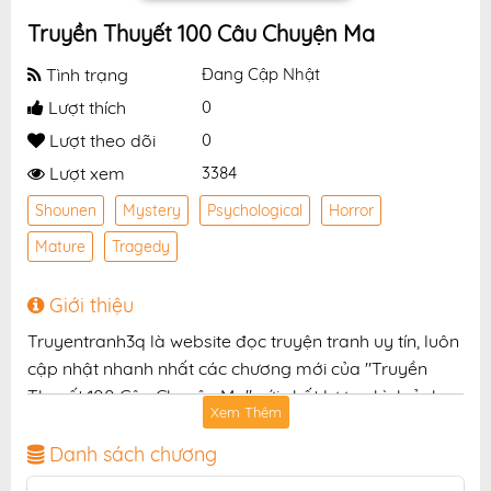
Truyền Thuyết 100 Câu Chuyện Ma
Tình trạng
Đang Cập Nhật
Lượt thích
0
Lượt theo dõi
0
Lượt xem
3384
Shounen
Mystery
Psychological
Horror
Mature
Tragedy
Giới thiệu
Truyentranh3q là website đọc truyện tranh uy tín, luôn
cập nhật nhanh nhất các chương mới của "Truyền
Thuyết 100 Câu Chuyện Ma" với chất lượng hình ảnh
Xem Thêm
sắc nét, bản dịch chuẩn và giao diện thân thiện, mang
đến trải nghiệm đọc truyện hấp dẫn, tiện lợi, hoàn
Danh sách chương
toàn miễn phí cho độc giả yêu thích truyện tranh