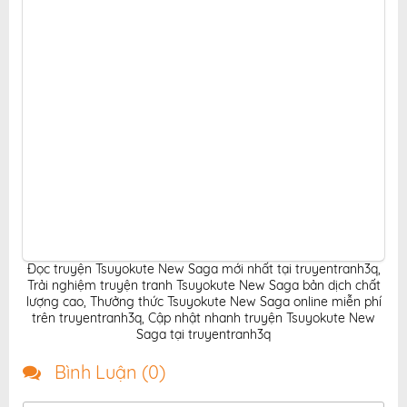
Đọc truyện Tsuyokute New Saga mới nhất tại truyentranh3q
,
Trải nghiệm truyện tranh Tsuyokute New Saga bản dịch chất
lượng cao
,
Thưởng thức Tsuyokute New Saga online miễn phí
trên truyentranh3q
,
Cập nhật nhanh truyện Tsuyokute New
Saga tại truyentranh3q
Bình Luận (
0
)