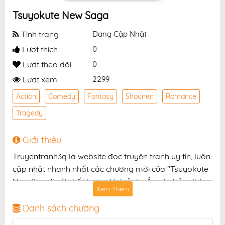
Tsuyokute New Saga
Tình trạng
Đang Cập Nhật
Lượt thích
0
Lượt theo dõi
0
Lượt xem
2299
Action
Comedy
Fantasy
Shounen
Romance
Tragedy
Giới thiệu
Truyentranh3q là website đọc truyện tranh uy tín, luôn
cập nhật nhanh nhất các chương mới của "Tsuyokute
New Saga" với chất lượng hình ảnh sắc nét, bản dịch
Xem Thêm
chuẩn và giao diện thân thiện, mang đến trải nghiệm
đọc truyện hấp dẫn, tiện lợi, hoàn toàn miễn phí cho
Danh sách chương
độc giả yêu thích truyện tranh online.