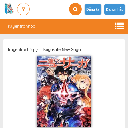
Đăng ký
Đăng nhập
Truyentranh3q
Truyentranh3q
Tsuyokute New Saga