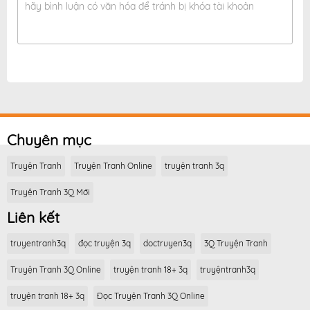
hãy bình luận có văn hóa để tránh bị khóa tài khoản
Chuyên mục
Truyện Tranh
Truyện Tranh Online
truyện tranh 3q
Truyện Tranh 3Q Mới
Liên kết
truyentranh3q
đọc truyện 3q
doctruyen3q
3Q Truyện Tranh
Truyện Tranh 3Q Online
truyện tranh 18+ 3q
truyệntranh3q
truyện tranh 18+ 3q
Đọc Truyện Tranh 3Q Online