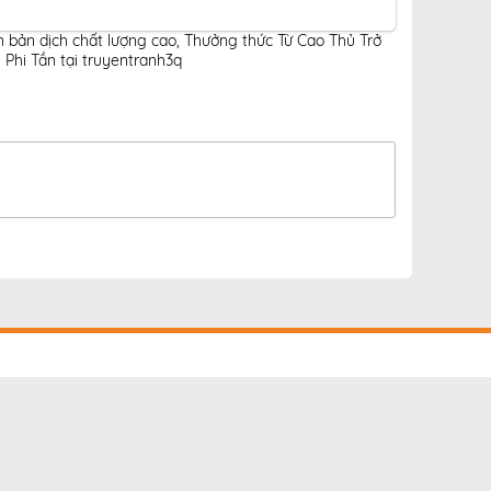
n bản dịch chất lượng cao
,
Thưởng thức Từ Cao Thủ Trở
Phi Tần tại truyentranh3q