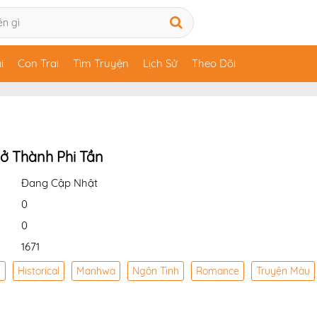
i
Con Trai
Tìm Truyện
Lịch Sử
Theo Dõi
rở Thành Phi Tần
Đang Cập Nhật
0
0
1671
y
Historical
Manhwa
Ngôn Tình
Romance
Truyện Màu