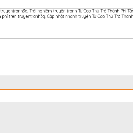
 truyentranh3q
,
Trải nghiệm truyện tranh Từ Cao Thủ Trở Thành Phi Tầ
 phí trên truyentranh3q
,
Cập nhật nhanh truyện Từ Cao Thủ Trở Thành 