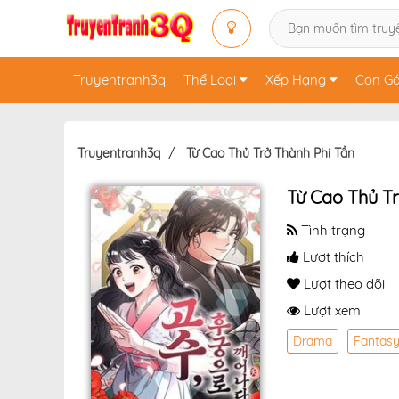
Truyentranh3q
Thể Loại
Xếp Hạng
Con Gá
Truyentranh3q
Từ Cao Thủ Trở Thành Phi Tần
Từ Cao Thủ T
Tình trạng
Lượt thích
Lượt theo dõi
Lượt xem
Drama
Fantas