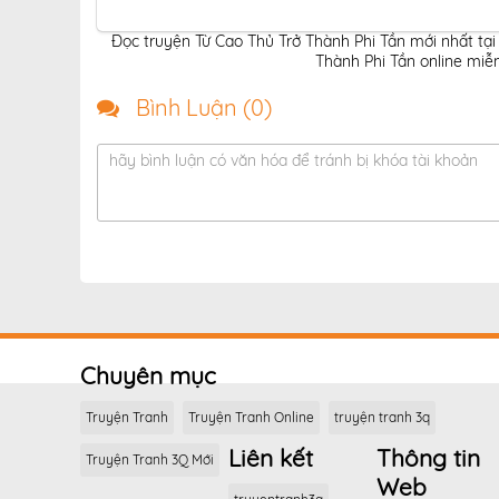
Đọc truyện Từ Cao Thủ Trở Thành Phi Tần mới nhất tại
Thành Phi Tần online miễn
Bình Luận (
0
)
hãy bình luận có văn hóa để tránh bị khóa tài khoản
Chuyên mục
Truyện Tranh
Truyện Tranh Online
truyện tranh 3q
Liên kết
Thông tin
Truyện Tranh 3Q Mới
Web