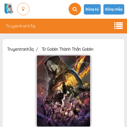
Đăng ký
Đăng nhập
Truyentranh3q
Truyentranh3q
Từ Goblin Thành Thần Goblin