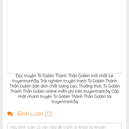
Đọc truyện Từ Goblin Thành Thần Goblin mới nhất tại
truyentranh3q
,
Trải nghiệm truyện tranh Từ Goblin Thành
Thần Goblin bản dịch chất lượng cao
,
Thưởng thức Từ Goblin
Thành Thần Goblin online miễn phí trên truyentranh3q
,
Cập
nhật nhanh truyện Từ Goblin Thành Thần Goblin tại
truyentranh3q
Bình Luận (
0
)
hãy bình luận có văn hóa để tránh bị khóa tài khoản