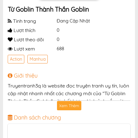
Từ Goblin Thành Thần Goblin
Tình trạng
Đang Cập Nhật
Lượt thích
0
Lượt theo dõi
0
Lượt xem
688
Action
Manhua
Giới thiệu
Truyentranh3q là website đọc truyện tranh uy tín, luôn
cập nhật nhanh nhất các chương mới của "Từ Goblin
Thành Thần Goblin" với chất lượng hình ảnh sắc nét,
Xem Thêm
bản dịch chuẩn và giao diện thân thiện, mang đến trải
nghiệm đọc truyện hấp dẫn, tiện lợi, hoàn toàn miễn
Danh sách chương
phí cho độc giả yêu thích truyện tranh online.