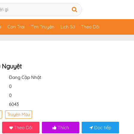
i
Con Trai
Tìm Truyện
Lịch Sử
Theo Dõi
u Nguyệt
Đang Cập Nhật
0
0
6043
Truyện Màu
Theo Dõi
Thích
Đọc tiếp