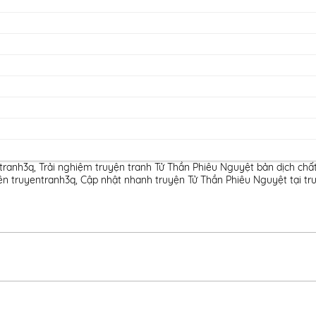
ntranh3q
,
Trải nghiệm truyện tranh Tử Thần Phiêu Nguyệt bản dịch chấ
ên truyentranh3q
,
Cập nhật nhanh truyện Tử Thần Phiêu Nguyệt tại tr