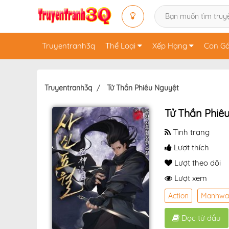
Truyentranh3q
Thể Loại
Xếp Hạng
Con Gá
Truyentranh3q
Tử Thần Phiêu Nguyệt
Tử Thần Phiê
Tình trạng
Lượt thích
Lượt theo dõi
Lượt xem
Action
Manhwa
Đọc từ đầu