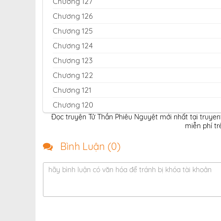
Chương 127
Chương 126
Chương 125
Chương 124
Chương 123
Chương 122
Chương 121
Chương 120
Đọc truyện Tử Thần Phiêu Nguyệt mới nhất tại truye
Chương 119
miễn phí tr
Chương 118
Bình Luận (
0
)
Chương 117
Chương 116
hãy bình luận có văn hóa để tránh bị khóa tài khoản
Chương 115
Chương 114
Chương 113