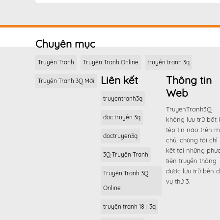
Chương 112
Chương 111
Chương 110
Chuyên mục
Chương 109
Chương 108
Truyện Tranh
Truyện Tranh Online
truyện tranh 3q
Chương 107
Liên kết
Thông tin
Truyện Tranh 3Q Mới
Chương 106
Web
truyentranh3q
Chương 105
TruyenTranh3Q
đọc truyện 3q
Chương 104
không lưu trữ bất 
tệp tin nào trên 
Chương 103
doctruyen3q
chủ, chúng tôi chỉ 
Chương 102
kết tới những phư
3Q Truyện Tranh
tiện truyền thông
Chương 101
được lưu trữ bên d
Truyện Tranh 3Q
Chương 100
vụ thứ 3.
Online
Chương 99
truyện tranh 18+ 3q
Chương 98