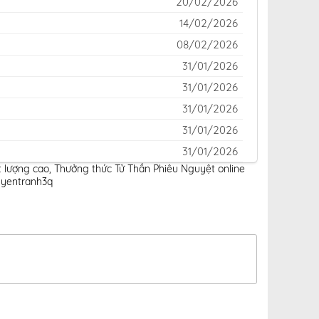
20/02/2026
14/02/2026
08/02/2026
31/01/2026
31/01/2026
31/01/2026
31/01/2026
31/01/2026
t lượng cao
,
Thưởng thức Tử Thần Phiêu Nguyệt online
31/01/2026
uyentranh3q
31/01/2026
31/01/2026
31/01/2026
31/01/2026
31/01/2026
31/01/2026