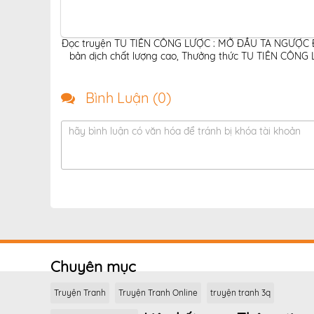
Đọc truyện TU TIÊN CÔNG LƯỢC : MỞ ĐẦU TA NGƯỢC ĐÃ
bản dịch chất lượng cao
,
Thưởng thức TU TIÊN CÔNG L
Bình Luận (
0
)
hãy bình luận có văn hóa để tránh bị khóa tài khoản
Chuyên mục
Truyện Tranh
Truyện Tranh Online
truyện tranh 3q