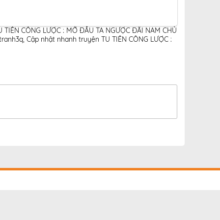
h TU TIÊN CÔNG LƯỢC : MỞ ĐẦU TA NGƯỢC ĐÃI NAM CHỦ
tranh3q
,
Cập nhật nhanh truyện TU TIÊN CÔNG LƯỢC :