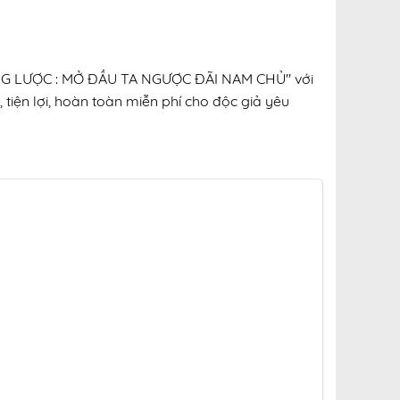
 CÔNG LƯỢC : MỞ ĐẦU TA NGƯỢC ĐÃI NAM CHỦ" với
 tiện lợi, hoàn toàn miễn phí cho độc giả yêu