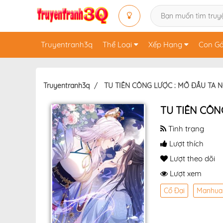
Truyentranh3q
Thể Loại
Xếp Hạng
Con Gá
Truyentranh3q
TU TIÊN CÔNG LƯỢC : MỞ ĐẦU TA 
TU TIÊN CÔN
Tình trạng
Lượt thích
Lượt theo dõi
Lượt xem
Cổ Đại
Manhua