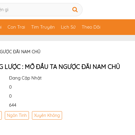
i
Con Trai
Tìm Truyện
Lịch Sử
Theo Dõi
NGƯỢC ĐÃI NAM CHỦ
G LƯỢC : MỞ ĐẦU TA NGƯỢC ĐÃI NAM CHỦ
Đang Cập Nhật
0
0
644
Ngôn Tình
Xuyên Không