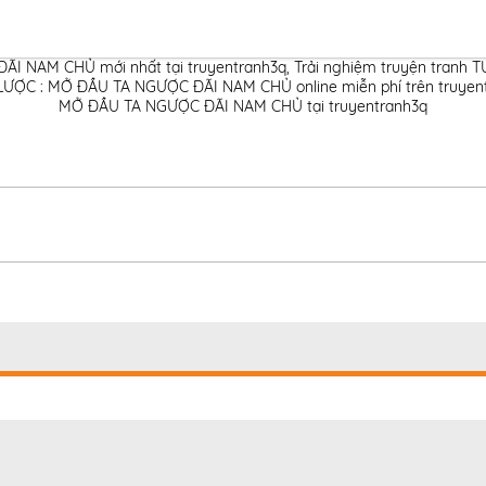
I NAM CHỦ mới nhất tại truyentranh3q
,
Trải nghiệm truyện tran
ƯỢC : MỞ ĐẦU TA NGƯỢC ĐÃI NAM CHỦ online miễn phí trên truyen
MỞ ĐẦU TA NGƯỢC ĐÃI NAM CHỦ tại truyentranh3q