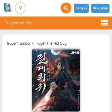
Đăng ký
Đăng nhập
Truyentranh3q
Truyentranh3q
Tuyệt Thế Hồi Quy