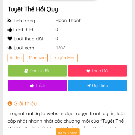
Tuyệt Thế Hồi Quy
Tình trạng
Hoàn Thành
Lượt thích
0
Lượt theo dõi
0
Lượt xem
4767
Action
Manhwa
Truyện Màu
Đọc từ đầu
Theo Dõi
Thích
Đọc tiếp
Giới thiệu
Truyentranh3q là website đọc truyện tranh uy tín, luôn
cập nhật nhanh nhất các chương mới của "Tuyệt Thế
Hồi Quy" với chất lượng hình ảnh sắc nét, bản dịch
Xem Thêm