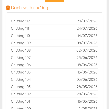
chuẩn và giao diện thân thiện, mang đến trải nghiệm
đọc truyện hấp dẫn, tiện lợi, hoàn toàn miễn phí cho
Danh sách chương
độc giả yêu thích truyện tranh online.
Chương 112
31/07/2026
Chương 111
24/07/2026
Chương 110
14/07/2026
Chương 109
08/07/2026
Chương 108
02/07/2026
Chương 107
25/06/2026
Chương 106
18/06/2026
Chương 105
13/06/2026
Chương 104
03/06/2026
Chương 103
28/05/2026
Chương 102
28/05/2026
Chương 101
16/05/2026
Chương 100
12/05/2026