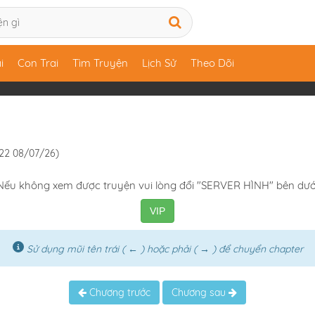
i
Con Trai
Tìm Truyện
Lịch Sử
Theo Dõi
1:22 08/07/26)
Nếu không xem được truyện vui lòng đổi "SERVER HÌNH" bên dướ
VIP
Sử dụng mũi tên trái ( ← ) hoặc phải ( → ) để chuyển chapter
Chương trước
Chương sau