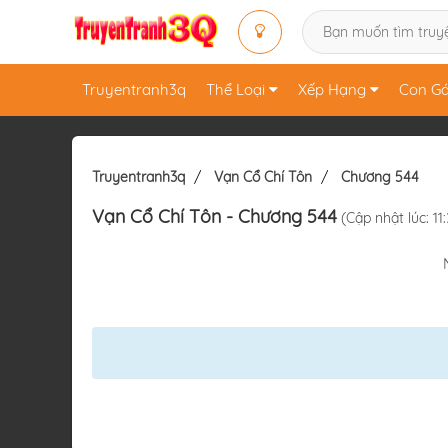
Truyentranh3q
Thể Loại
Xếp Hạng
Con Gá
Truyentranh3q
Vạn Cổ Chí Tôn
Chương 544
Vạn Cổ Chí Tôn
- Chương 544
(Cập nhật lúc: 1