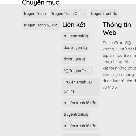
Chuyên mục
Truyện Tranh
Truyện Tranh Online
truyện tranh 3q
Liên kết
Thông tin
Truyện Tranh 3Q Mới
Web
truyentranh3q
TruyenTranh3Q
đọc truyện 3q
không lưu trữ bất 
tệp tin nào trên 
doctruyen3q
chủ, chúng tôi chỉ 
kết tới những phư
3Q Truyện Tranh
tiện truyền thông
được lưu trữ bên d
Truyện Tranh 3Q
vụ thứ 3.
Online
truyện tranh 18+ 3q
truyệntranh3q
truyện tranh 18+ 3q