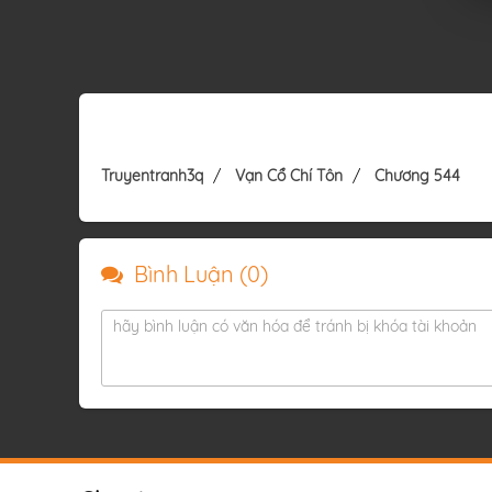
Truyentranh3q
Vạn Cổ Chí Tôn
Chương 544
Bình Luận (
0
)
hãy bình luận có văn hóa để tránh bị khóa tài khoản