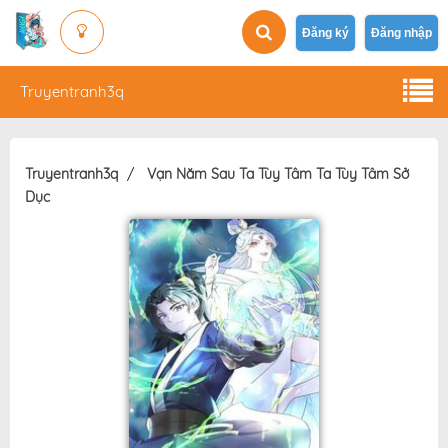
Đăng ký
Đăng nhập
Truyentranh3q
Truyentranh3q
Vạn Năm Sau Ta Tùy Tâm Ta Tùy Tâm Sở
Dục