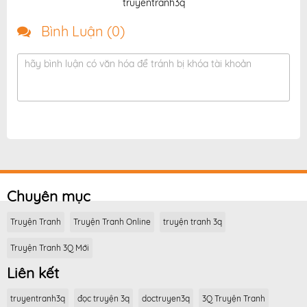
truyentranh3q
Bình Luận (
0
)
hãy bình luận có văn hóa để tránh bị khóa tài khoản
Chuyên mục
Truyện Tranh
Truyện Tranh Online
truyện tranh 3q
Truyện Tranh 3Q Mới
Liên kết
truyentranh3q
đọc truyện 3q
doctruyen3q
3Q Truyện Tranh