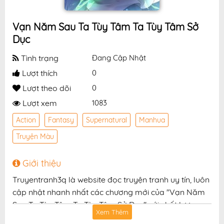
Vạn Năm Sau Ta Tùy Tâm Ta Tùy Tâm Sở
Dục
Tình trạng
Đang Cập Nhật
Lượt thích
0
Lượt theo dõi
0
Lượt xem
1083
Action
Fantasy
Supernatural
Manhua
Truyện Màu
Giới thiệu
Truyentranh3q là website đọc truyện tranh uy tín, luôn
cập nhật nhanh nhất các chương mới của "Vạn Năm
Sau Ta Tùy Tâm Ta Tùy Tâm Sở Dục" với chất lượng
Xem Thêm
hình ảnh sắc nét, bản dịch chuẩn và giao diện thân