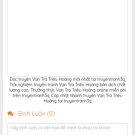
Đọc truyện Vạn Tra Triêu Hoàng mới nhất tại truyentranh3q
,
Trải nghiệm truyện tranh Vạn Tra Triêu Hoàng bản dịch chất
lượng cao
,
Thưởng thức Vạn Tra Triêu Hoàng online miễn phí
trên truyentranh3q
,
Cập nhật nhanh truyện Vạn Tra Triêu
Hoàng tại truyentranh3q
Bình Luận (
0
)
hãy bình luận có văn hóa để tránh bị khóa tài khoản