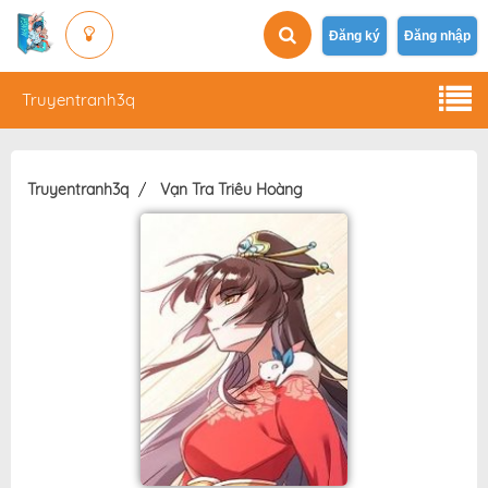
Đăng ký
Đăng nhập
Truyentranh3q
Truyentranh3q
Vạn Tra Triêu Hoàng