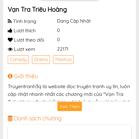
Vạn Tra Triêu Hoàng
Tình trạng
Đang Cập Nhật
Lượt thích
0
Lượt theo dõi
0
Lượt xem
22171
Comedy
Drama
Manhua
Giới thiệu
Truyentranh3q là website đọc truyện tranh uy tín, luôn
cập nhật nhanh nhất các chương mới của "Vạn Tra
Triêu Hoàng" với chất lượng hình ảnh sắc nét, bản dịch
Xem Thêm
chuẩn và giao diện thân thiện, mang đến trải nghiệm
đọc truyện hấp dẫn, tiện lợi, hoàn toàn miễn phí cho
Danh sách chương
độc giả yêu thích truyện tranh online.