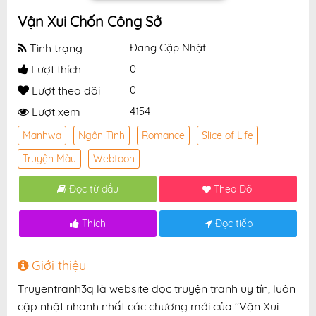
Vận Xui Chốn Công Sở
Tình trạng
Đang Cập Nhật
Lượt thích
0
Lượt theo dõi
0
Lượt xem
4154
Manhwa
Ngôn Tình
Romance
Slice of Life
Truyện Màu
Webtoon
Đọc từ đầu
Theo Dõi
Thích
Đọc tiếp
Giới thiệu
Truyentranh3q là website đọc truyện tranh uy tín, luôn
cập nhật nhanh nhất các chương mới của "Vận Xui