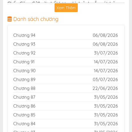
Chốn Công Sở" với chất lượng hình ảnh sắc nét, bản
Xem Thêm
dịch chuẩn và giao diện thân thiện, mang đến trải
nghiệm đọc truyện hấp dẫn, tiện lợi, hoàn toàn miễn
Danh sách chương
phí cho độc giả yêu thích truyện tranh online.
Chương 94
06/08/2026
Chương 93
06/08/2026
Chương 92
31/07/2026
Chương 91
14/07/2026
Chương 90
14/07/2026
Chương 89
03/07/2026
Chương 88
22/06/2026
Chương 87
31/05/2026
Chương 86
31/05/2026
Chương 85
31/05/2026
Chương 84
31/05/2026