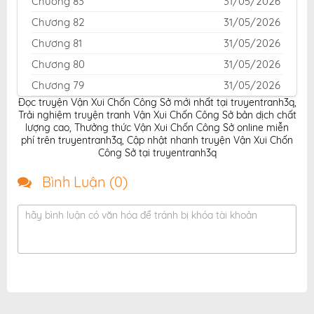
Chương 83
31/05/2026
Chương 82
31/05/2026
Chương 81
31/05/2026
Chương 80
31/05/2026
Chương 79
31/05/2026
Đọc truyện Vận Xui Chốn Công Sở mới nhất tại truyentranh3q
,
Chương 78
03/05/2026
Trải nghiệm truyện tranh Vận Xui Chốn Công Sở bản dịch chất
Chương 77
14/04/2026
lượng cao
,
Thưởng thức Vận Xui Chốn Công Sở online miễn
phí trên truyentranh3q
,
Cập nhật nhanh truyện Vận Xui Chốn
Chương 76
14/04/2026
Công Sở tại truyentranh3q
Chương 75
14/04/2026
Bình Luận (
0
)
Chương 74
14/04/2026
Chương 73
14/04/2026
hãy bình luận có văn hóa để tránh bị khóa tài khoản
Chương 72
14/04/2026
Chương 71
14/04/2026
Chương 70
14/04/2026
Chương 69
14/04/2026