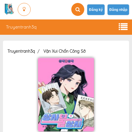
Đăng ký
Đăng nhập
Truyentranh3q
Truyentranh3q
Vận Xui Chốn Công Sở