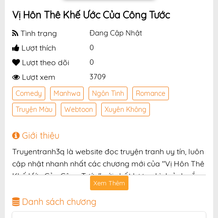
Vị Hôn Thê Khế Ước Của Công Tước
Tình trạng
Đang Cập Nhật
Lượt thích
0
Lượt theo dõi
0
Lượt xem
3709
Comedy
Manhwa
Ngôn Tình
Romance
Truyện Màu
Webtoon
Xuyên Không
Giới thiệu
Truyentranh3q là website đọc truyện tranh uy tín, luôn
cập nhật nhanh nhất các chương mới của "Vị Hôn Thê
Khế Ước Của Công Tước" với chất lượng hình ảnh sắc
Xem Thêm
nét, bản dịch chuẩn và giao diện thân thiện, mang đến
trải nghiệm đọc truyện hấp dẫn, tiện lợi, hoàn toàn
Danh sách chương
miễn phí cho độc giả yêu thích truyện tranh online.