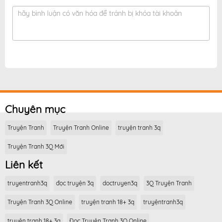
hãy bình luận có văn hóa để tránh bị khóa tài khoản
Chuyên mục
Truyện Tranh
Truyện Tranh Online
truyện tranh 3q
Truyện Tranh 3Q Mới
Liên kết
truyentranh3q
đọc truyện 3q
doctruyen3q
3Q Truyện Tranh
Truyện Tranh 3Q Online
truyện tranh 18+ 3q
truyệntranh3q
truyện tranh 18+ 3q
Đọc Truyện Tranh 3Q Online