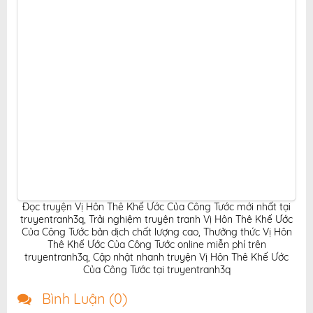
Đọc truyện Vị Hôn Thê Khế Ước Của Công Tước mới nhất tại
truyentranh3q
,
Trải nghiệm truyện tranh Vị Hôn Thê Khế Ước
Của Công Tước bản dịch chất lượng cao
,
Thưởng thức Vị Hôn
Thê Khế Ước Của Công Tước online miễn phí trên
truyentranh3q
,
Cập nhật nhanh truyện Vị Hôn Thê Khế Ước
Của Công Tước tại truyentranh3q
Bình Luận (
0
)