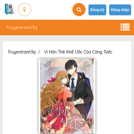
Đăng ký
Đăng nhập
Truyentranh3q
Truyentranh3q
Vị Hôn Thê Khế Ước Của Công Tước