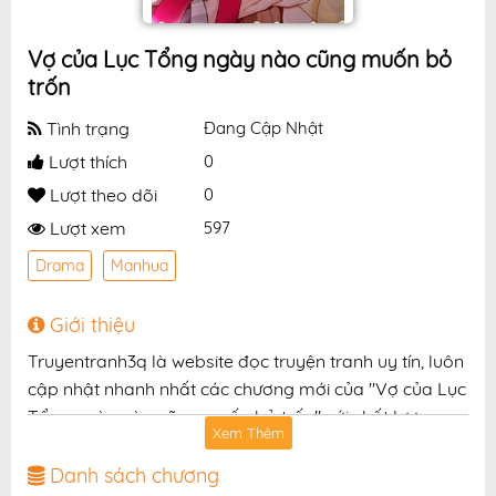
Vợ của Lục Tổng ngày nào cũng muốn bỏ
trốn
Tình trạng
Đang Cập Nhật
Lượt thích
0
Lượt theo dõi
0
Lượt xem
597
Drama
Manhua
Giới thiệu
Truyentranh3q là website đọc truyện tranh uy tín, luôn
cập nhật nhanh nhất các chương mới của "Vợ của Lục
Tổng ngày nào cũng muốn bỏ trốn" với chất lượng
Xem Thêm
hình ảnh sắc nét, bản dịch chuẩn và giao diện thân
thiện, mang đến trải nghiệm đọc truyện hấp dẫn, tiện
Danh sách chương