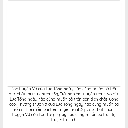
lợi, hoàn toàn miễn phí cho độc giả yêu thích truyện
tranh online.
Đọc truyện Vợ của Lục Tổng ngày nào cũng muốn bỏ trốn
mới nhất tại truyentranh3q
,
Trải nghiệm truyện tranh Vợ của
Lục Tổng ngày nào cũng muốn bỏ trốn bản dịch chất lượng
cao
,
Thưởng thức Vợ của Lục Tổng ngày nào cũng muốn bỏ
trốn online miễn phí trên truyentranh3q
,
Cập nhật nhanh
truyện Vợ của Lục Tổng ngày nào cũng muốn bỏ trốn tại
truyentranh3q