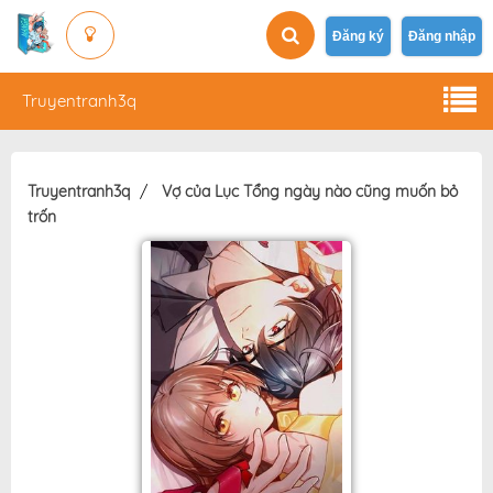
Đăng ký
Đăng nhập
Truyentranh3q
Truyentranh3q
Vợ của Lục Tổng ngày nào cũng muốn bỏ
trốn