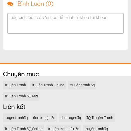
Bình Luận (
0
)
hãy bình luận có văn hóa để tránh bị khóa tài khoản
Chuyên mục
Truyện Tranh
Truyện Tranh Online
truyện tranh 3q
Truyện Tranh 3Q Mới
Liên kết
truyentranh3q
đọc truyện 3q
doctruyen3q
3Q Truyện Tranh
Truyện Tranh 3Q Online
truyện tranh 18+ 3q
truyệntranh3q