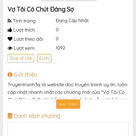
Vợ Tôi Có Chút Đáng Sợ
Tình trạng
Đang Cập Nhật
Lượt thích
0
Lượt theo dõi
0
Lượt xem
1092
Slice of Life
Ecchi
Giới thiệu
Truyentranh3q là website đọc truyện tranh uy tín, luôn
cập nhật nhanh nhất các chương mới của "Vợ Tôi Có
Chút Đáng Sợ" với chất lượng hình ảnh sắc nét, bản
Xem Thêm
dịch chuẩn và giao diện thân thiện, mang đến trải
nghiệm đọc truyện hấp dẫn, tiện lợi, hoàn toàn miễn
Danh sách chương
phí cho độc giả yêu thích truyện tranh online.