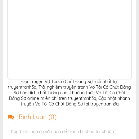
Đọc truyện Vợ Tôi Có Chút Đáng Sợ mới nhất tại
truyentranh3q
,
Trải nghiệm truyện tranh Vợ Tôi Có Chút Đáng
Sợ bản dịch chất lượng cao
,
Thưởng thức Vợ Tôi Có Chút
Đáng Sợ online miễn phí trên truyentranh3q
,
Cập nhật nhanh
truyện Vợ Tôi Có Chút Đáng Sợ tại truyentranh3q
Bình Luận (
0
)
hãy bình luận có văn hóa để tránh bị khóa tài khoản