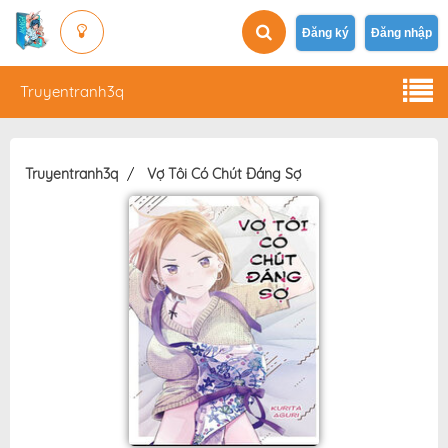
Đăng ký
Đăng nhập
Truyentranh3q
Truyentranh3q
Vợ Tôi Có Chút Đáng Sợ