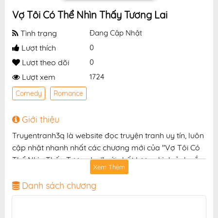
Vợ Tôi Có Thể Nhìn Thấy Tương Lai
Tình trạng
Đang Cập Nhật
Lượt thích
0
Lượt theo dõi
0
Lượt xem
1724
Comedy
Romance
Giới thiệu
Truyentranh3q là website đọc truyện tranh uy tín, luôn
cập nhật nhanh nhất các chương mới của "Vợ Tôi Có
Thể Nhìn Thấy Tương Lai" với chất lượng hình ảnh sắc
Xem Thêm
nét, bản dịch chuẩn và giao diện thân thiện, mang đến
trải nghiệm đọc truyện hấp dẫn, tiện lợi, hoàn toàn
Danh sách chương
miễn phí cho độc giả yêu thích truyện tranh online.