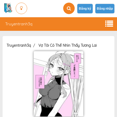
Đăng ký
Đăng nhập
Truyentranh3q
Truyentranh3q
Vợ Tôi Có Thể Nhìn Thấy Tương Lai