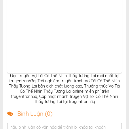
Đọc truyện Vợ Tôi Có Thể Nhìn Thấy Tương Lai mới nhất tại
truyentranh3q
,
Trải nghiệm truyện tranh Vợ Tôi Có Thể Nhìn
Thấy Tương Lai bản dịch chất lượng cao
,
Thưởng thức Vợ Tôi
Có Thể Nhìn Thấy Tương Lai online miễn phí trên
truyentranh3q
,
Cập nhật nhanh truyện Vợ Tôi Có Thể Nhìn
Thấy Tương Lai tại truyentranh3q
Bình Luận (
0
)
hãy bình luận có văn hóa để tránh bị khóa tài khoản