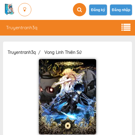
Đăng ký
Đăng nhập
Truyentranh3q
Truyentranh3q
Vong Linh Thiên Sứ