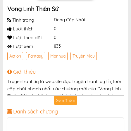
Vong Linh Thiên Sứ
Tình trạng
Đang Cập Nhật
Lượt thích
0
Lượt theo dõi
0
Lượt xem
833
Action
Fantasy
Manhua
Truyện Màu
Giới thiệu
Truyentranh3q là website đọc truyện tranh uy tín, luôn
cập nhật nhanh nhất các chương mới của "Vong Linh
Thiên Sứ" với chất lượng hình ảnh sắc nét, bản dịch
Xem Thêm
chuẩn và giao diện thân thiện, mang đến trải nghiệm
đọc truyện hấp dẫn, tiện lợi, hoàn toàn miễn phí cho
Danh sách chương
độc giả yêu thích truyện tranh online.