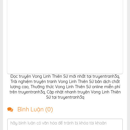
Đọc truyện Vong Linh Thiên Sứ mới nhất tại truyentranh3q
,
Trải nghiệm truyện tranh Vong Linh Thiên Sứ bản dịch chất
lượng cao
,
Thưởng thức Vong Linh Thiên Sứ online miễn phí
trên truyentranh3q
,
Cập nhật nhanh truyện Vong Linh Thiên
Sứ tại truyentranh3q
Bình Luận (
0
)
hãy bình luận có văn hóa để tránh bị khóa tài khoản