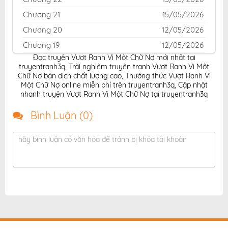
Chương 21
15/05/2026
Chương 20
12/05/2026
Chương 19
12/05/2026
Đọc truyện Vượt Ranh Vì Một Chữ Nợ mới nhất tại
Chương 18
12/05/2026
truyentranh3q
,
Trải nghiệm truyện tranh Vượt Ranh Vì Một
Chương 17
12/05/2026
Chữ Nợ bản dịch chất lượng cao
,
Thưởng thức Vượt Ranh Vì
Một Chữ Nợ online miễn phí trên truyentranh3q
,
Cập nhật
Chương 16
12/05/2026
nhanh truyện Vượt Ranh Vì Một Chữ Nợ tại truyentranh3q
Chương 15
21/04/2026
Bình Luận (
0
)
Chương 14
21/04/2026
Chương 13
21/04/2026
hãy bình luận có văn hóa để tránh bị khóa tài khoản
Chương 12
21/04/2026
Chương 11
21/04/2026
Chương 10
16/04/2026
Chương 9
16/04/2026
Chương 8
16/04/2026