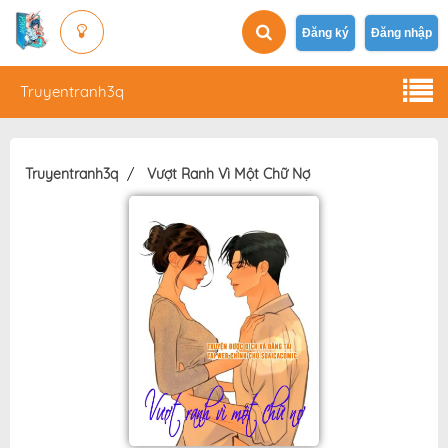
Đăng ký
Đăng nhập
Truyentranh3q
Truyentranh3q
Vượt Ranh Vì Một Chữ Nợ