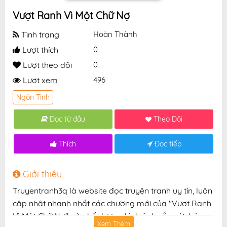
Vượt Ranh Vì Một Chữ Nợ
Tình trạng
Hoàn Thành
Lượt thích
0
Lượt theo dõi
0
Lượt xem
496
Ngôn Tình
Đọc từ đầu
Theo Dõi
Thích
Đọc tiếp
Giới thiệu
Truyentranh3q là website đọc truyện tranh uy tín, luôn
cập nhật nhanh nhất các chương mới của "Vượt Ranh
Vì Một Chữ Nợ" với chất lượng hình ảnh sắc nét, bản
Xem Thêm