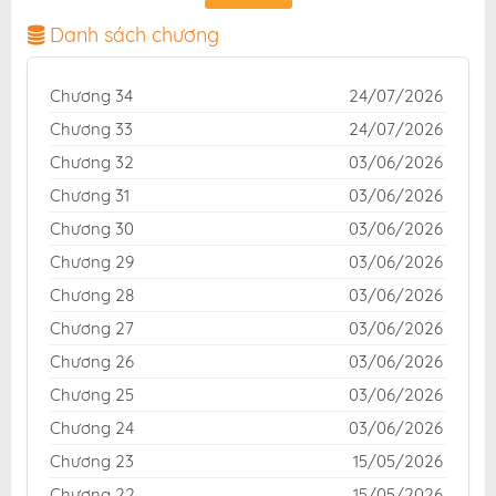
dịch chuẩn và giao diện thân thiện, mang đến trải
nghiệm đọc truyện hấp dẫn, tiện lợi, hoàn toàn miễn
Danh sách chương
phí cho độc giả yêu thích truyện tranh online.
Chương 34
24/07/2026
Chương 33
24/07/2026
Chương 32
03/06/2026
Chương 31
03/06/2026
Chương 30
03/06/2026
Chương 29
03/06/2026
Chương 28
03/06/2026
Chương 27
03/06/2026
Chương 26
03/06/2026
Chương 25
03/06/2026
Chương 24
03/06/2026
Chương 23
15/05/2026
Chương 22
15/05/2026