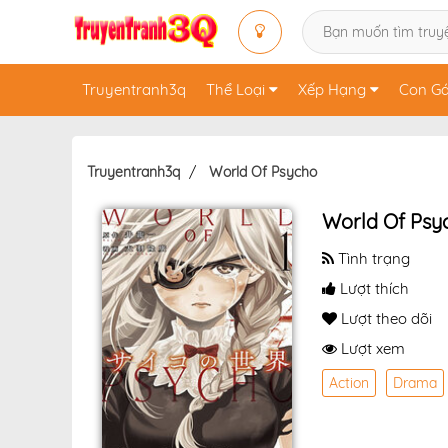
Truyentranh3q
Thể Loại
Xếp Hạng
Con Gá
Truyentranh3q
World Of Psycho
World Of Psy
Tình trạng
Lượt thích
Lượt theo dõi
Lượt xem
Action
Drama