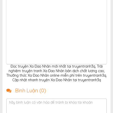
Đọc truyện Xa Đao Nhân mới nhất tại truyentranh3q
,
Trải
nghiệm truyện tranh Xa Đao Nhân bản dịch chất lượng cao
,
Thưởng thức Xa Đao Nhân online miễn phí trên truyentranh3q
,
Cập nhật nhanh truyện Xa Đao Nhân tại truyentranh3q
Bình Luận (
0
)
hãy bình luận có văn hóa để tránh bị khóa tài khoản