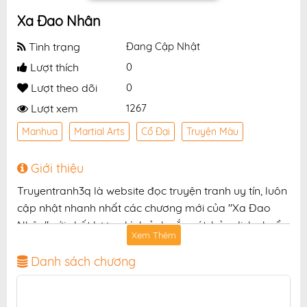
Xa Đao Nhân
Tình trạng
Đang Cập Nhật
Lượt thích
0
Lượt theo dõi
0
Lượt xem
1267
Manhua
Martial Arts
Cổ Đại
Truyện Màu
Giới thiệu
Truyentranh3q là website đọc truyện tranh uy tín, luôn
cập nhật nhanh nhất các chương mới của "Xa Đao
Nhân" với chất lượng hình ảnh sắc nét, bản dịch chuẩn
Xem Thêm
và giao diện thân thiện, mang đến trải nghiệm đọc
truyện hấp dẫn, tiện lợi, hoàn toàn miễn phí cho độc
Danh sách chương
giả yêu thích truyện tranh online.