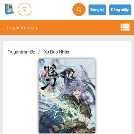
Đăng ký
Đăng nhập
Truyentranh3q
Truyentranh3q
Xa Đao Nhân