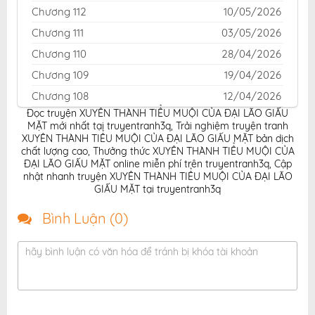
Chương 112
10/05/2026
Chương 111
03/05/2026
Chương 110
28/04/2026
Chương 109
19/04/2026
Chương 108
12/04/2026
Đọc truyện XUYÊN THÀNH TIỂU MUỘI CỦA ĐẠI LÃO GIẤU
Chương 107
05/04/2026
MẶT mới nhất tại truyentranh3q
,
Trải nghiệm truyện tranh
Chương 106
30/03/2026
XUYÊN THÀNH TIỂU MUỘI CỦA ĐẠI LÃO GIẤU MẶT bản dịch
chất lượng cao
,
Thưởng thức XUYÊN THÀNH TIỂU MUỘI CỦA
Chương 105
28/03/2026
ĐẠI LÃO GIẤU MẶT online miễn phí trên truyentranh3q
,
Cập
nhật nhanh truyện XUYÊN THÀNH TIỂU MUỘI CỦA ĐẠI LÃO
Chương 104
22/03/2026
GIẤU MẶT tại truyentranh3q
Chương 103
15/03/2026
Bình Luận (
0
)
Chương 102
08/03/2026
Chương 101
01/03/2026
hãy bình luận có văn hóa để tránh bị khóa tài khoản
Chương 100
22/02/2026
Chương 99
15/02/2026
Chương 98
03/02/2026