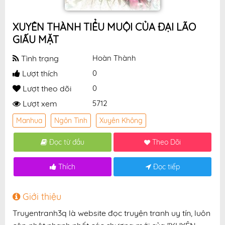
XUYÊN THÀNH TIỂU MUỘI CỦA ĐẠI LÃO
GIẤU MẶT
Tình trạng
Hoàn Thành
Lượt thích
0
Lượt theo dõi
0
Lượt xem
5712
Manhua
Ngôn Tình
Xuyên Không
Đọc từ đầu
Theo Dõi
Thích
Đọc tiếp
Giới thiệu
Truyentranh3q là website đọc truyện tranh uy tín, luôn