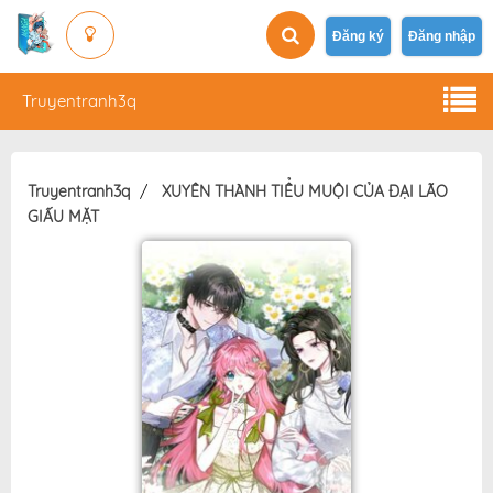
Đăng ký
Đăng nhập
Truyentranh3q
Truyentranh3q
XUYÊN THÀNH TIỂU MUỘI CỦA ĐẠI LÃO
GIẤU MẶT