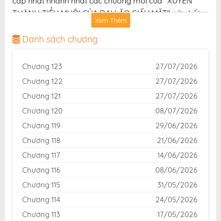
cập nhật nhanh nhất các chương mới của "XUYÊN
THÀNH TIỂU MUỘI CỦA ĐẠI LÃO GIẤU MẶT" với chất
Xem Thêm
lượng hình ảnh sắc nét, bản dịch chuẩn và giao diện
thân thiện, mang đến trải nghiệm đọc truyện hấp dẫn,
Danh sách chương
tiện lợi, hoàn toàn miễn phí cho độc giả yêu thích
truyện tranh online.
Chương 123
27/07/2026
Chương 122
27/07/2026
Chương 121
27/07/2026
Chương 120
08/07/2026
Chương 119
29/06/2026
Chương 118
21/06/2026
Chương 117
14/06/2026
Chương 116
08/06/2026
Chương 115
31/05/2026
Chương 114
24/05/2026
Chương 113
17/05/2026