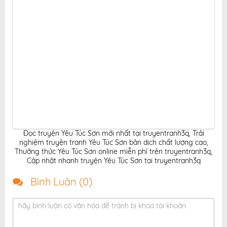
Đọc truyện Yêu Túc Sơn mới nhất tại truyentranh3q
,
Trải
nghiệm truyện tranh Yêu Túc Sơn bản dịch chất lượng cao
,
Thưởng thức Yêu Túc Sơn online miễn phí trên truyentranh3q
,
Cập nhật nhanh truyện Yêu Túc Sơn tại truyentranh3q
Bình Luận (
0
)
hãy bình luận có văn hóa để tránh bị khóa tài khoản