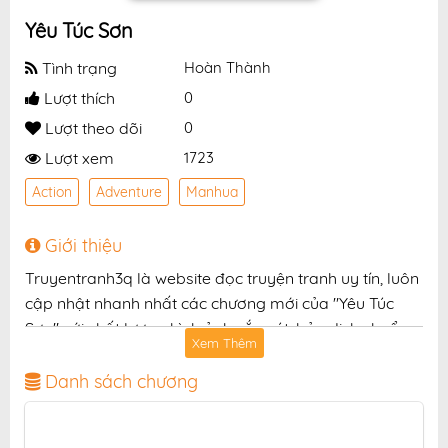
Yêu Túc Sơn
Tình trạng
Hoàn Thành
Lượt thích
0
Lượt theo dõi
0
Lượt xem
1723
Action
Adventure
Manhua
Giới thiệu
Truyentranh3q là website đọc truyện tranh uy tín, luôn
cập nhật nhanh nhất các chương mới của "Yêu Túc
Sơn" với chất lượng hình ảnh sắc nét, bản dịch chuẩn
Xem Thêm
và giao diện thân thiện, mang đến trải nghiệm đọc
truyện hấp dẫn, tiện lợi, hoàn toàn miễn phí cho độc
Danh sách chương
giả yêu thích truyện tranh online.