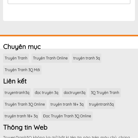
Chuyên mục
Truyện Tranh
Truyện Tranh Online
truyện tranh 3q
Truyện Tranh 3Q Mới
Liên kết
truyentranh3q
đọc truyện 3q
doctruyen3q
3Q Truyện Tranh
Truyện Tranh 3Q Online
truyện tranh 18+ 3q
truyệntranh3q
truyện tranh 18+ 3q
Đọc Truyện Tranh 3Q Online
Thông tin Web
TruyenTranh3Q không lưu trữ bất kì tệp tin nào trên máy chủ, chúng