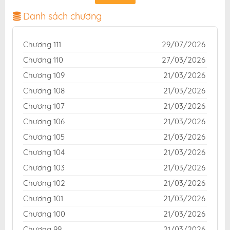
bản dịch chuẩn và giao diện thân thiện, mang đến trải
nghiệm đọc truyện hấp dẫn, tiện lợi, hoàn toàn miễn
Danh sách chương
phí cho độc giả yêu thích truyện tranh online.
Chương 111
29/07/2026
Chương 110
27/03/2026
Chương 109
21/03/2026
Chương 108
21/03/2026
Chương 107
21/03/2026
Chương 106
21/03/2026
Chương 105
21/03/2026
Chương 104
21/03/2026
Chương 103
21/03/2026
Chương 102
21/03/2026
Chương 101
21/03/2026
Chương 100
21/03/2026
Chương 99
21/03/2026