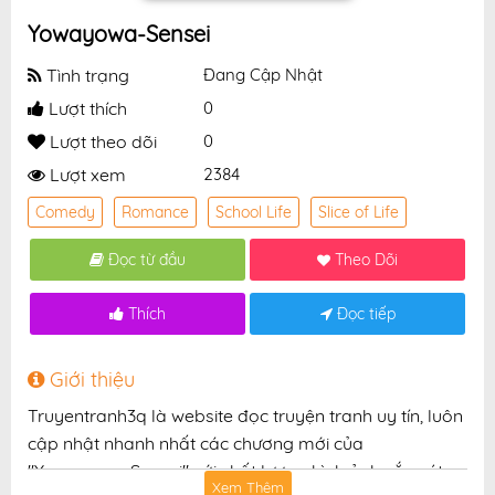
Yowayowa-Sensei
Tình trạng
Đang Cập Nhật
Lượt thích
0
Lượt theo dõi
0
Lượt xem
2384
Comedy
Romance
School Life
Slice of Life
Đọc từ đầu
Theo Dõi
Thích
Đọc tiếp
Giới thiệu
Truyentranh3q là website đọc truyện tranh uy tín, luôn
cập nhật nhanh nhất các chương mới của
"Yowayowa-Sensei" với chất lượng hình ảnh sắc nét,
Xem Thêm