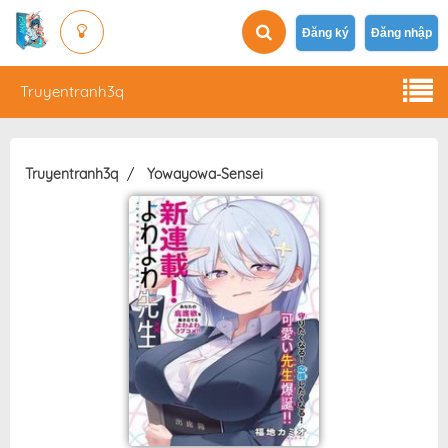
Đăng ký
Đăng nhập
Truyentranh3q
Truyentranh3q
Yowayowa-Sensei